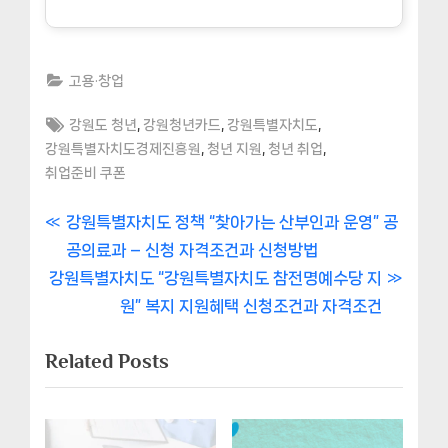
고용·창업
Tags:
,
,
,
강원도 청년
강원청년카드
강원특별자치도
,
,
,
강원특별자치도경제진흥원
청년 지원
청년 취업
취업준비 쿠폰
글
P
강원특별자치도 정책 “찾아가는 산부인과 운영” 공
r
공의료과 – 신청 자격조건과 신청방법
내
N
e
강원특별자치도 “강원특별자치도 참전명예수당 지
비
e
v
원” 복지 지원혜택 신청조건과 자격조건
x
i
게
Related Posts
t
o
이
P
u
o
s
션
s
P