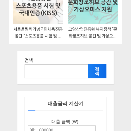
서울올림픽기념국민체육진흥
고양산업진흥원 복지정책 “문
공단 “스포츠용품 시험 및 국
화창조허브 공간 및 가상오피
내인증(KISS)” 복지 지원혜택
스 지원” 서비스 관리부서 –
신청방법과 구비서류
신청 서류와 자격
검색
검
색
대출금리 계산기
대출 금액 (₩):