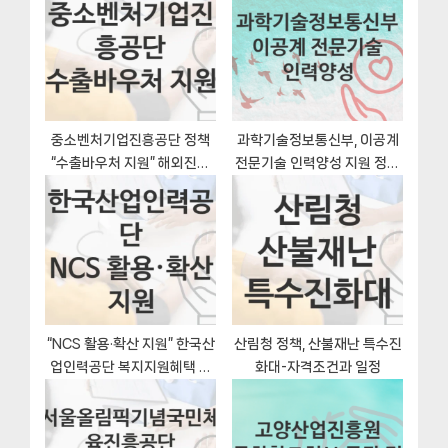
t
o
:
s
t
:
중소벤처기업진흥공단 정책
과학기술정보통신부, 이공계
“수출바우처 지원” 해외진출
전문기술 인력양성 지원 정책
사업처 – 신청 서류와 자격
정리, 신청 구비서류
“NCS 활용·확산 지원” 한국산
산림청 정책, 산불재난 특수진
업인력공단 복지지원혜택 자
화대-자격조건과 일정
격조건과 구비서류