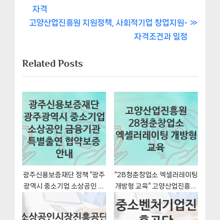
내
e
자격
비
N
v
고양산업진흥원 지원정책, 사회적기업 창업지원-
e
i
자격조건과 일정
게
x
o
Related Posts
이
t
u
P
s
션
o
P
s
o
t
s
:
t
:
광주신용보증재단 정책 “광주
“28청춘창업소 엑셀러레이팅
광역시 중소기업 소상공인 금
개방형 교육” 고양산업진흥원
융기관 특별출연 협약보증 안
지원혜택 일정과 신청방법
내” 서비스 관리부서 – 신청
서류와 자격