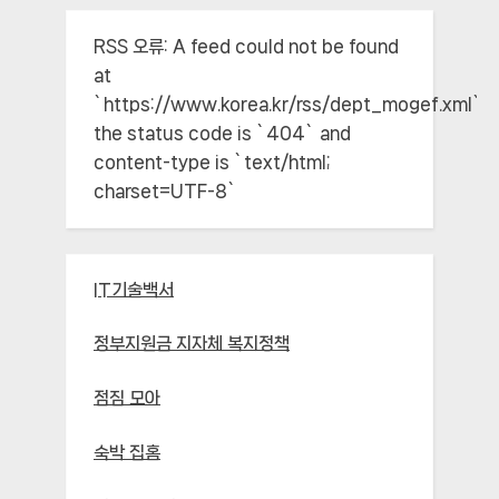
RSS 오류:
A feed could not be found
at
`https://www.korea.kr/rss/dept_mogef.xml`;
the status code is `404` and
content-type is `text/html;
charset=UTF-8`
IT기술백서
정부지원금 지자체 복지정책
점짐 모아
숙박 집홈