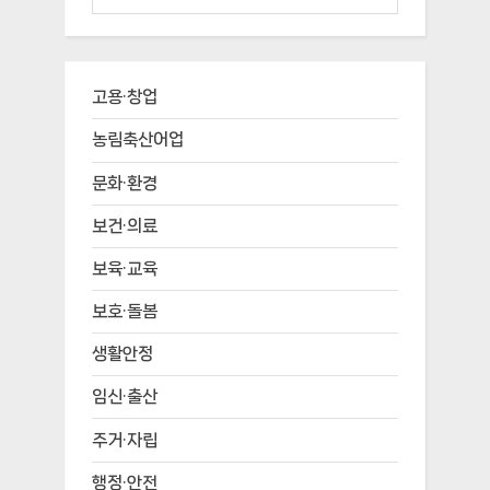
고용·창업
농림축산어업
문화·환경
보건·의료
보육·교육
보호·돌봄
생활안정
임신·출산
주거·자립
행정·안전