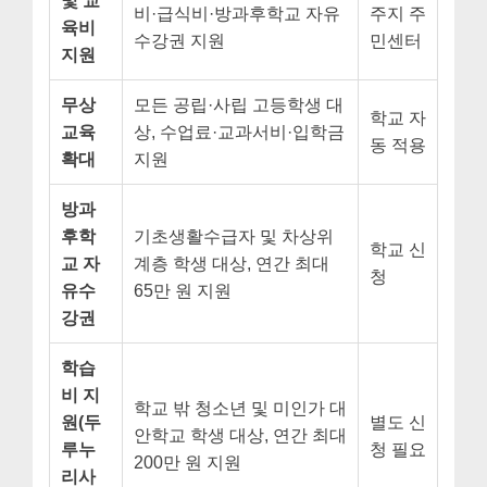
및 교
비·급식비·방과후학교 자유
주지 주
육비
수강권 지원
민센터
지원
무상
모든 공립·사립 고등학생 대
학교 자
교육
상, 수업료·교과서비·입학금
동 적용
확대
지원
방과
후학
기초생활수급자 및 차상위
학교 신
교 자
계층 학생 대상, 연간 최대
청
유수
65만 원 지원
강권
학습
비 지
학교 밖 청소년 및 미인가 대
원(두
별도 신
안학교 학생 대상, 연간 최대
루누
청 필요
200만 원 지원
리사