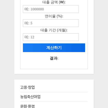
대출 금액 (₩):
연이율 (%):
대출 기간 (개월):
계산하기
결과:
고용·창업
농림축산어업
문화·환경