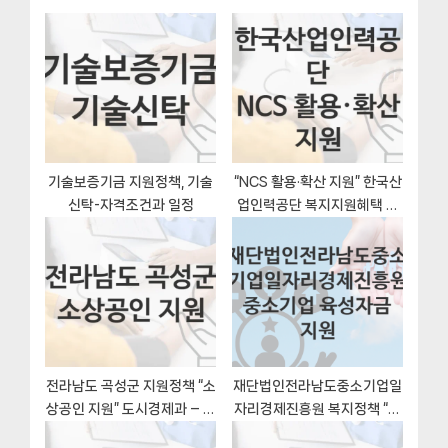
o
s
션
s
P
t
o
:
s
t
:
기술보증기금 지원정책, 기술
“NCS 활용·확산 지원” 한국산
신탁-자격조건과 일정
업인력공단 복지지원혜택 자
격조건과 구비서류
전라남도 곡성군 지원정책 “소
재단법인전라남도중소기업일
상공인 지원” 도시경제과 – 신
자리경제진흥원 복지정책 “중
청 서류와 자격
소기업 육성자금 지원” 서비스