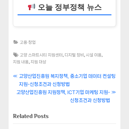
오늘 정부정책 뉴스
고용·창업
Tags:
,
,
,
고양 스마트시티 지원센터
디지털 장비
시설 이용
,
지원 내용
지원 대상
글
P
고양산업진흥원 복지정책, 중소기업 데이터 컨설팅
r
지원-신청조건과 신청방법
내
N
e
고양산업진흥원 지원정책, ICT기업 마케팅 지원-
비
e
v
신청조건과 신청방법
x
i
게
Related Posts
t
o
이
P
u