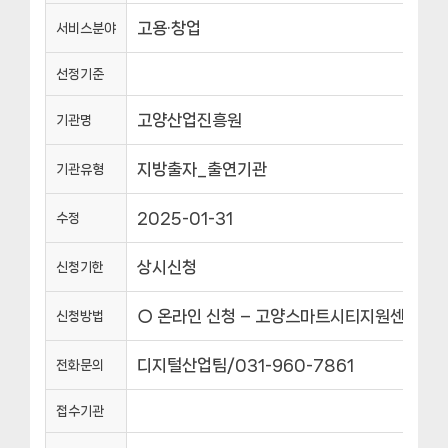
고용·창업
서비스분야
선정기준
고양산업진흥원
기관명
지방출자_출연기관
기관유형
2025-01-31
수정
상시신청
신청기한
○ 온라인 신청 – 고양스마트시티지원센터 홈페이지(
신청방법
디지털산업팀/031-960-7861
전화문의
접수기관