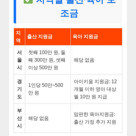
조금
지
출산 지원금
육아 지원금
역
서
첫째 100만 원, 둘
울
째 300만 원, 셋째
해당 없음
시
이상 500만 원
경
아이키움 지원금: 12
1인당 50만~500
기
개월 이하 영아 대상
만 원
도
월 10만 원 지급
부
맘편한 육아지원금:
산
해당 없음
출산 가정 추가 지원
시