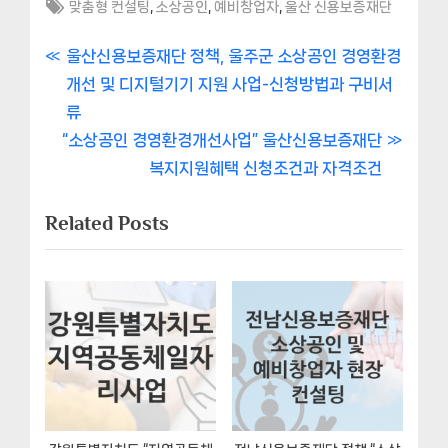
Tags:
,
,
,
맞춤형 컨설팅
소상공인
예비창업자
울산 신용보증재단
글
P
울산신용보증재단 정책, 울주군 소상공인 경영환경
r
개선 및 디지털기기 지원 사업-신청방법과 구비서
내
e
류
비
N
v
“소상공인 경영환경개선사업” 울산신용보증재단
e
i
복지지원혜택 신청조건과 자격조건
게
x
o
Related Posts
이
t
u
P
s
션
o
P
s
o
t
s
:
t
: