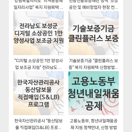
강원특별자치도 “지역공동체
전남신용보증재단 정책 “소상
일자리사업” 복지 지원혜택 신
공인 및 예비창업자 현장 컨설
청방법과 구비서류
팅” 서비스 관리부서 – 신청
일정과 자격조건
“디지털 소상공인 1만 양성사
기술보증기금 “클린플러스 보
업 보조금 지원” 전라남도 보
증” 복지 지원혜택 신청방법과
성군 복지지원혜택 자격조건
구비서류
과 구비서류
한국자산관리공사 “동산담보
고용노동부, 청년내일채움공
물 직접매입(S&LB) 프로그
제 지원 정책안내, 신청 방법