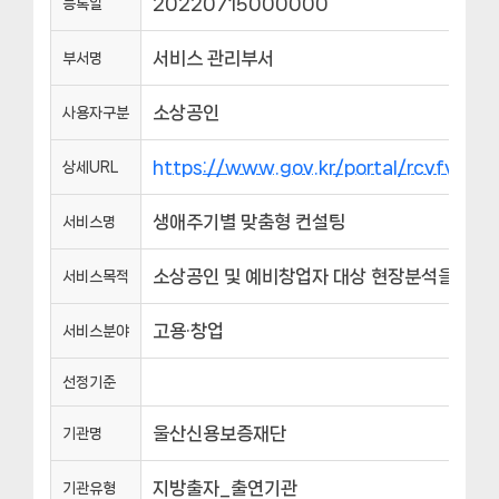
20220715000000
등록일
서비스 관리부서
부서명
소상공인
사용자구분
https://www.gov.kr/portal/rcvfvrS
상세URL
생애주기별 맞춤형 컨설팅
서비스명
소상공인 및 예비창업자 대상 현장분석을 통해
서비스목적
고용·창업
서비스분야
선정기준
울산신용보증재단
기관명
지방출자_출연기관
기관유형