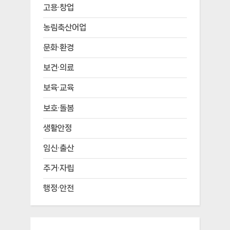
고용·창업
농림축산어업
문화·환경
보건·의료
보육·교육
보호·돌봄
생활안정
임신·출산
주거·자립
행정·안전