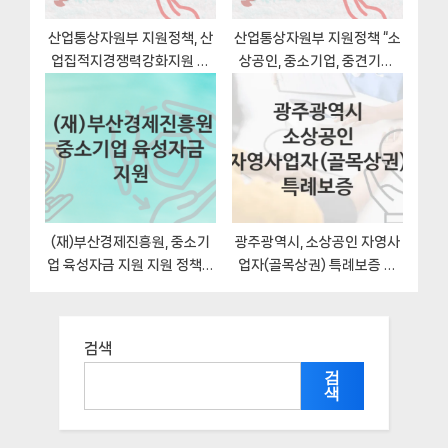
산업통상자원부 지원정책, 산
산업통상자원부 지원정책 “소
업집적지경쟁력강화지원 신
상공인, 중소기업, 중견기업,
청방법
대기업등 무역 보험 지원” 수
출입과 – 신청 일정
(재)부산경제진흥원, 중소기
광주광역시, 소상공인 자영사
업 육성자금 지원 지원 정책안
업자(골목상권) 특례보증 지
내, 신청 구비서류와 일정
원 정책, 신청 구비서류와 일정
검색
검
색