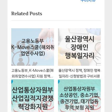
게
t
o
Related Posts
이
P
u
o
s
션
s
P
t
o
:
s
t
:
고용노동부, K-Move스쿨(해
울산광역시 정책, 장애인 행복
외취업연수사업) 지원 정책안
일자리-신청방법과 구비서류
내, 신청 자격조건