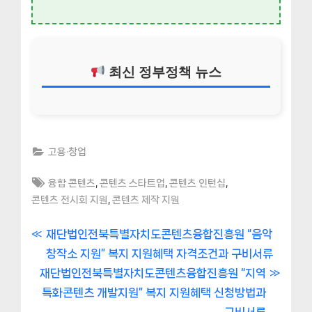
최신 정부정책 뉴스
고용·창업
Tags:
,
,
,
융합 콘텐츠
콘텐츠 스타트업
콘텐츠 인턴십
,
콘텐츠 전시회 지원
콘텐츠 제작 지원
글
P
재단법인전북특별자치도콘텐츠융합진흥원 “음악
r
창작소 지원” 복지 지원혜택 자격조건과 구비서류
내
N
e
재단법인전북특별자치도콘텐츠융합진흥원 “지역
비
e
v
특화콘텐츠 개발지원” 복지 지원혜택 신청방법과
x
i
구비서류