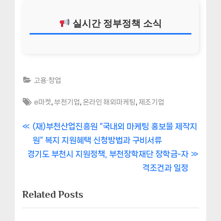
실시간 정부정책 소식
고용·창업
Tags:
,
,
,
e마켓
부천기업
온라인 해외마케팅
제조기업
글
P
(재)부천산업진흥원 “국내외 마케팅 홍보물 제작지
r
원” 복지 지원혜택 신청방법과 구비서류
내
N
e
경기도 부천시 지원정책, 부천장학재단 장학금-자
비
e
v
격조건과 일정
x
i
게
Related Posts
t
o
이
P
u