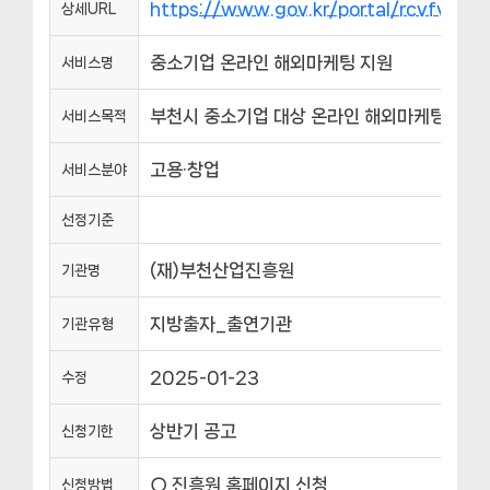
https://www.gov.kr/portal/rcvfvr
상세URL
중소기업 온라인 해외마케팅 지원
서비스명
부천시 중소기업 대상 온라인 해외마케팅 지원
서비스목적
고용·창업
서비스분야
선정기준
(재)부천산업진흥원
기관명
지방출자_출연기관
기관유형
2025-01-23
수정
상반기 공고
신청기한
○ 진흥원 홈페이지 신청
신청방법