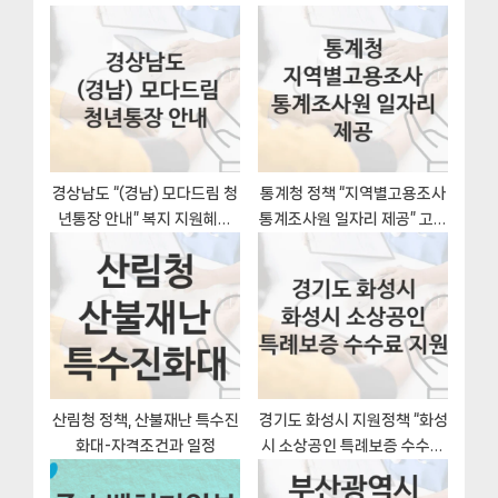
o
s
션
s
P
t
o
:
s
t
:
경상남도 “(경남) 모다드림 청
통계청 정책 “지역별고용조사
년통장 안내” 복지 지원혜택
통계조사원 일자리 제공” 고용
신청방법과 구비서류
통계과 – 신청 일정과 자격조
건
산림청 정책, 산불재난 특수진
경기도 화성시 지원정책 “화성
화대-자격조건과 일정
시 소상공인 특례보증 수수료
지원” 지역경제과 – 신청 서류
와 자격