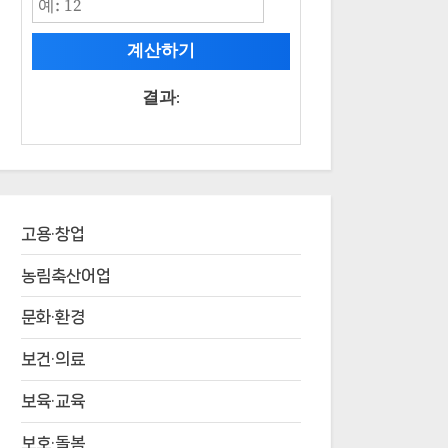
계산하기
결과:
고용·창업
농림축산어업
문화·환경
보건·의료
보육·교육
보호·돌봄