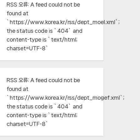
RSS 오류:
A feed could not be
found at
`https://www.korea.kr/rss/dept_moel.xml`;
the status code is `404` and
content-type is `text/html;
charset=UTF-8`
RSS 오류:
A feed could not be
found at
`https://www.korea.kr/rss/dept_mogef.xml`;
the status code is `404` and
content-type is `text/html;
charset=UTF-8`