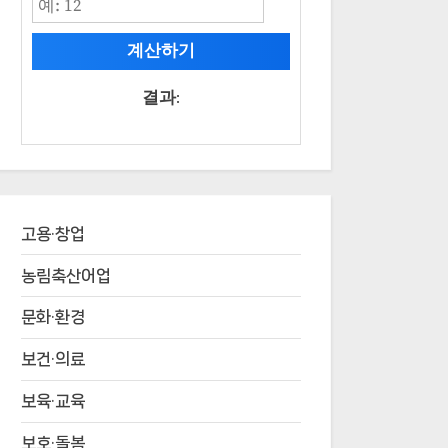
계산하기
결과:
고용·창업
농림축산어업
문화·환경
보건·의료
보육·교육
보호·돌봄