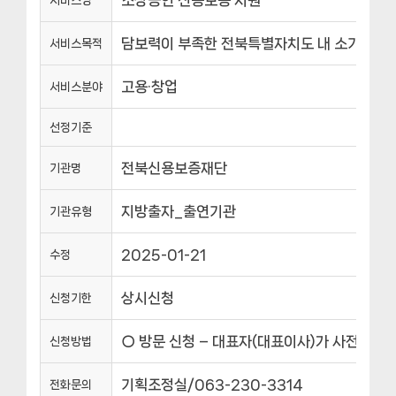
담보력이 부족한 전북특별자치도 내 소기업, 소
서비스목적
고용·창업
서비스분야
선정기준
전북신용보증재단
기관명
지방출자_출연기관
기관유형
2025-01-21
수정
상시신청
신청기한
○ 방문 신청 – 대표자(대표이사)가 사전준비서
신청방법
기획조정실/063-230-3314
전화문의