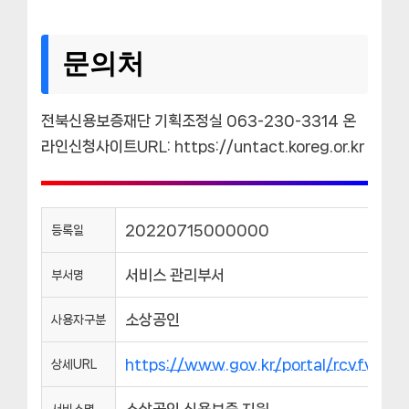
문의처
전북신용보증재단 기획조정실 063-230-3314 온
라인신청사이트URL: https://untact.koreg.or.kr
20220715000000
등록일
서비스 관리부서
부서명
소상공인
사용자구분
https://www.gov.kr/portal/rcvfvrS
상세URL
소상공인 신용보증 지원
서비스명