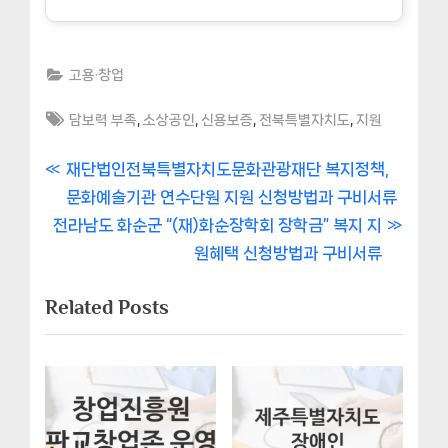
고용·창업
Tags:
,
,
,
,
담보력 부족
소상공인
신용보증
전북특별자치도
지원
글
P
재단법인전북특별자치도문화관광재단 복지정책,
r
문화예술기관 연수단원 지원 신청방법과 구비서류
내
N
e
전라남도 화순군 “(재)화순장학회 장학금” 복지 지
비
e
v
원혜택 신청방법과 구비서류
x
i
게
Related Posts
t
o
이
P
u
o
s
션
s
P
t
o
:
s