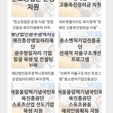
t
:
“판교창업존 운영 지원” 창업
제주특별자치도 복지정책 “장
진흥원 복지지원혜택 자격조
애인 고용촉진장려금 지원” 노
건과 구비서류
인장애인과 – 신청 자격과 조
건
재단법인광주광역시경제진흥
“선제적 자율구조개선 프로그
상생일자리재단 복지정책, 광
램” 중소벤처기업진흥공단 복
주형일자리 기업 발굴 육성 및
지지원혜택 신청조건과 자격
컨설팅 지원-자격조건과 일정
조건