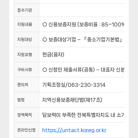
접수기관
○ 신용보증지원 (보증비율 : 85~100%) 
지원내용
○ 보증대상기업 – 「중소기업기본법」 제2조에
지원대상
현금(융자)
지원유형
○ 신청인 제출서류(공통) – 대표자 신분증(
구비서류
기획조정실/063-230-3314
문의처
지역신용보증재단법(제17조)
법령
담보력이 부족한 전북특별자치도 내 소기업, 소
정책목적
https://untact.koreg.or.kr
온라인신청