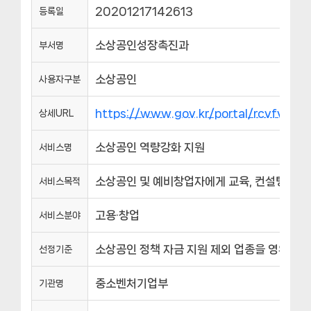
20201217142613
등록일
소상공인성장촉진과
부서명
소상공인
사용자구분
https://www.gov.kr/portal/rcvfvrS
상세URL
소상공인 역량강화 지원
서비스명
소상공인 및 예비창업자에게 교육, 컨설팅을 통
서비스목적
고용·창업
서비스분야
소상공인 정책 자금 지원 제외 업종을 영위하는
선정기준
중소벤처기업부
기관명