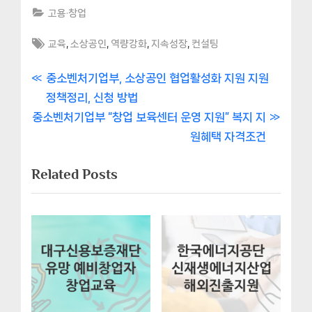
고용·창업
Tags:
,
,
,
,
교육
소상공인
역량강화
지속성장
컨설팅
글
P
중소벤처기업부, 소상공인 협업활성화 지원 지원
r
정책정리, 신청 방법
내
N
e
중소벤처기업부 “창업 보육센터 운영 지원” 복지 지
비
e
v
원혜택 자격조건
x
i
게
Related Posts
t
o
이
P
u
o
s
션
s
P
t
o
:
s
t
: