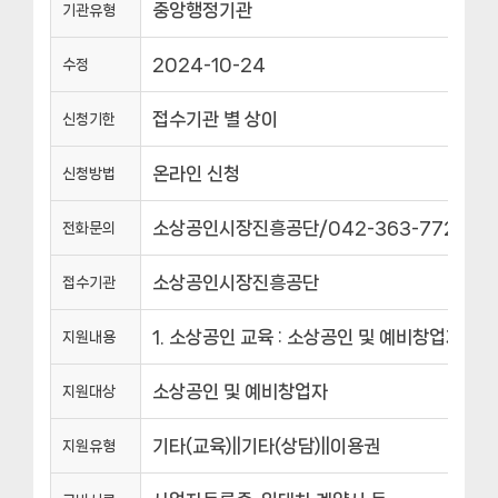
중앙행정기관
기관유형
2024-10-24
수정
접수기관 별 상이
신청기한
온라인 신청
신청방법
소상공인시장진흥공단/042-363-7728||소
전화문의
소상공인시장진흥공단
접수기관
1. 소상공인 교육 : 소상공인 및 예비창업자의
지원내용
소상공인 및 예비창업자
지원대상
기타(교육)||기타(상담)||이용권
지원유형