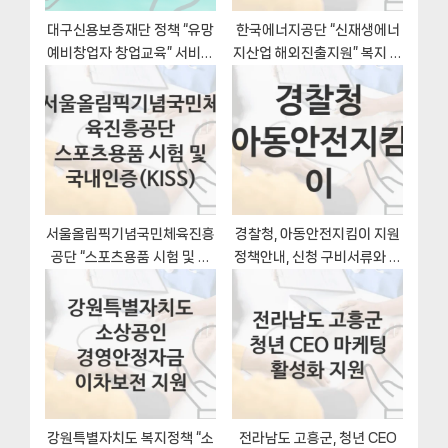
대구신용보증재단 정책 “유망
한국에너지공단 “신재생에너
예비창업자 창업교육” 서비스
지산업 해외진출지원” 복지 지
관리부서 – 신청 서류와 자격
원혜택 자격조건과 구비서류
서울올림픽기념국민체육진흥
경찰청, 아동안전지킴이 지원
공단 “스포츠용품 시험 및 국
정책안내, 신청 구비서류와 일
내인증(KISS)” 복지 지원혜택
정
신청방법과 구비서류
강원특별자치도 복지정책 “소
전라남도 고흥군, 청년 CEO