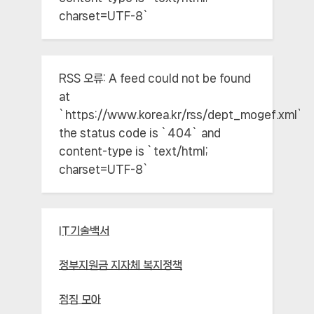
charset=UTF-8`
RSS 오류:
A feed could not be found
at
`https://www.korea.kr/rss/dept_mogef.xml`;
the status code is `404` and
content-type is `text/html;
charset=UTF-8`
IT기술백서
정부지원금 지자체 복지정책
점짐 모아