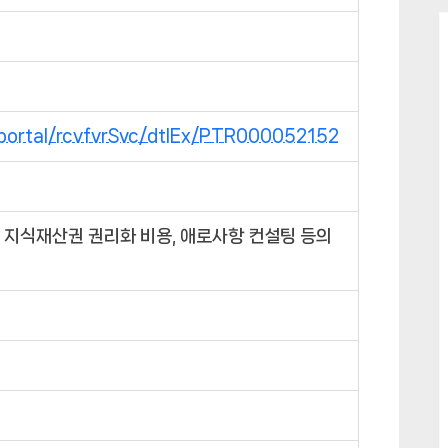
/portal/rcvfvrSvc/dtlEx/PTR000052152
 지식재산권 권리화 비용, 애로사항 컨설팅 등의