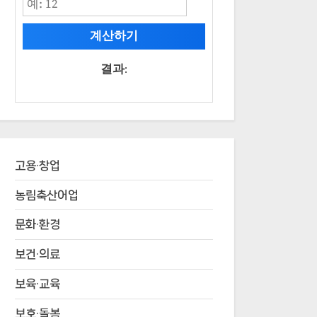
계산하기
결과:
고용·창업
농림축산어업
문화·환경
보건·의료
보육·교육
보호·돌봄