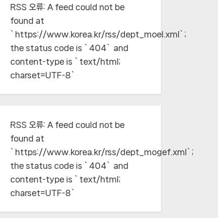
RSS 오류:
A feed could not be
found at
`https://www.korea.kr/rss/dept_moel.xml`;
the status code is `404` and
content-type is `text/html;
charset=UTF-8`
RSS 오류:
A feed could not be
found at
`https://www.korea.kr/rss/dept_mogef.xml`;
the status code is `404` and
content-type is `text/html;
charset=UTF-8`