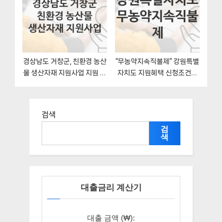
경상남도 거창군, 친환경 농산
“무농약지속직불제” 강원특별
물 생산자재 지원사업 지원 정
자치도 지원혜택 신청조건과
책정리, 신청 구비서류와 일정
자격조건
검색
검
색
대출금리 계산기
대출 금액 (₩):