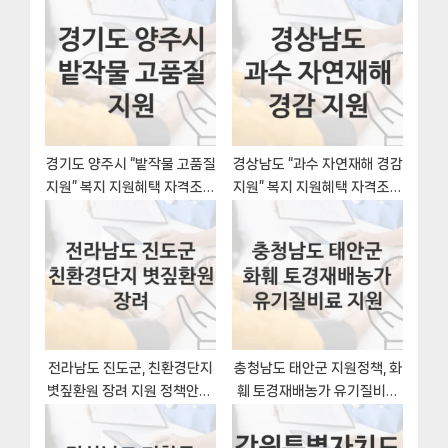
션
s
P
t
o
:
s
t
:
경기도 양주시 “밭작물 고품질
경상남도 “과수 자연재해 경감
지원” 복지 지원혜택 자격조건
지원” 복지 지원혜택 자격조건
과 구비서류
과 구비서류
전라남도 진도군, 친환경단지
충청남도 태안군 지원정책, 화
볏짚환원 장려 지원 정책안내,
훼 토경재배농가 유기질비료
신청 자격조건과 구비서류
지원-자격조건과 일정