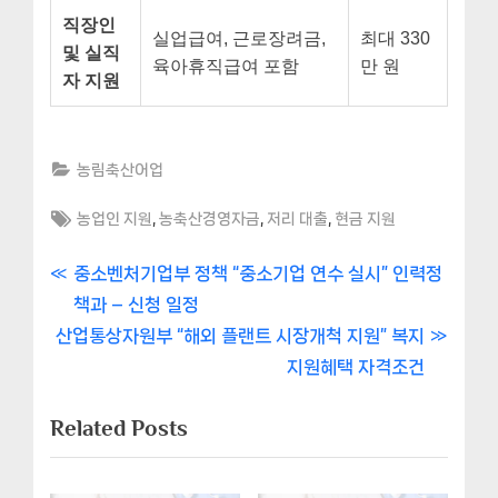
직장인
실업급여, 근로장려금,
최대 330
및 실직
육아휴직급여 포함
만 원
자 지원
농림축산어업
Tags:
,
,
,
농업인 지원
농축산경영자금
저리 대출
현금 지원
글
P
중소벤처기업부 정책 “중소기업 연수 실시” 인력정
r
책과 – 신청 일정
내
N
e
산업통상자원부 “해외 플랜트 시장개척 지원” 복지
비
e
v
지원혜택 자격조건
x
i
게
Related Posts
t
o
이
P
u
o
s