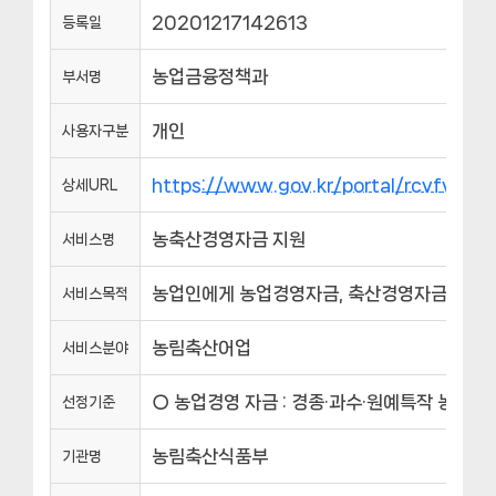
20201217142613
등록일
농업금융정책과
부서명
개인
사용자구분
https://www.gov.kr/portal/rcvfvrS
상세URL
농축산경영자금 지원
서비스명
농업인에게 농업경영자금, 축산경영자금, 재해
서비스목적
농림축산어업
서비스분야
○ 농업경영 자금 : 경종·과수·원예특작 농업인 
선정기준
농림축산식품부
기관명