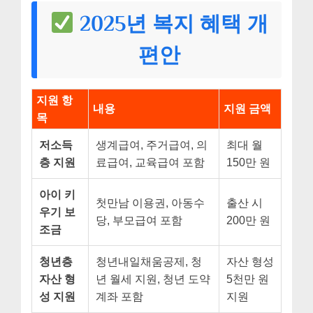
2025년 복지 혜택 개
편안
지원 항
내용
지원 금액
목
저소득
생계급여, 주거급여, 의
최대 월
층 지원
료급여, 교육급여 포함
150만 원
아이 키
첫만남 이용권, 아동수
출산 시
우기 보
당, 부모급여 포함
200만 원
조금
청년층
청년내일채움공제, 청
자산 형성
자산 형
년 월세 지원, 청년 도약
5천만 원
성 지원
계좌 포함
지원