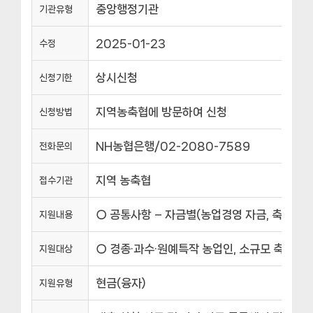
중앙행정기관
기관유형
2025-01-23
수정
상시신청
신청기한
지역농축협에 방문하여 신청
신청방법
NH농협은행/02-2080-7589
전화문의
지역 농축협
접수기관
○ 공통사항 – 자금별(농업경영 자금, 축산경영 
지원내용
○ 경종·과수·원예특작 농업인, 소규모 축산농업인
지원대상
현금(융자)
지원유형