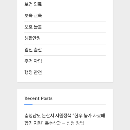
보건·의료
보육·교육
보호·돌봄
생활안정
임신·출산
주거·자립
행정·안전
Recent Posts
충청남도 논산시 지원정책 “한우 농가 사료배
합기 지원” 축수산과 – 신청 방법