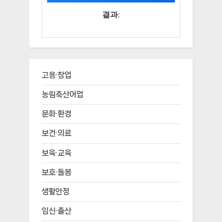
결과:
고용·창업
농림축산어업
문화·환경
보건·의료
보육·교육
보호·돌봄
생활안정
임신·출산