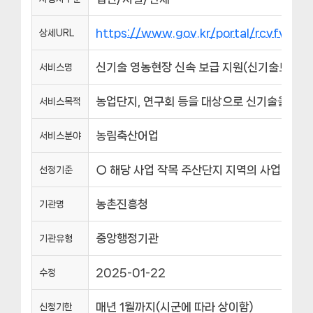
https://www.gov.kr/portal/rcvfvrS
상세URL
신기술 영농현장 신속 보급 지원(신기술보급사
서비스명
농업단지, 연구회 등을 대상으로 신기술을 보급할
서비스목적
농림축산어업
서비스분야
○ 해당 사업 작목 주산단지 지역의 사업 대상작
선정기준
농촌진흥청
기관명
중앙행정기관
기관유형
2025-01-22
수정
매년 1월까지(시군에 따라 상이함)
신청기한