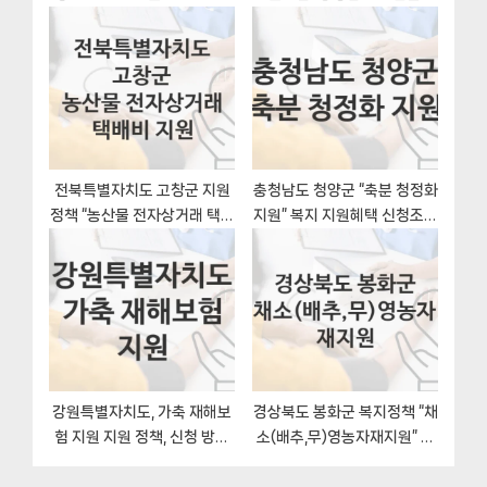
혜택 신청조건과 자격조건
지지원혜택 자격조건과 구비
서류
전북특별자치도 고창군 지원
충청남도 청양군 “축분 청정화
정책 “농산물 전자상거래 택배
지원” 복지 지원혜택 신청조건
비 지원” 농촌활력과 – 신청
과 자격조건
서류와 자격
강원특별자치도, 가축 재해보
경상북도 봉화군 복지정책 “채
험 지원 지원 정책, 신청 방법
소(배추,무)영농자재지원” 유
과 자격조건
통특작과 – 신청 서류와 자격