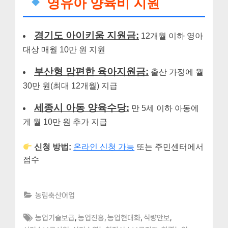
영유아 양육비 지원
경기도 아이키움 지원금:
12개월 이하 영아
대상 매월 10만 원 지원
부산형 맘편한 육아지원금:
출산 가정에 월
30만 원(최대 12개월) 지급
세종시 아동 양육수당:
만 5세 이하 아동에
게 월 10만 원 추가 지급
신청 방법:
온라인 신청 가능
또는 주민센터에서
접수
농림축산어업
Tags:
,
,
,
,
농업기술보급
농업진흥
농업현대화
식량안보