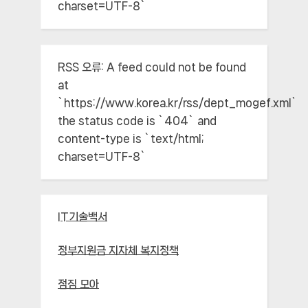
charset=UTF-8`
RSS 오류:
A feed could not be found
at
`https://www.korea.kr/rss/dept_mogef.xml`;
the status code is `404` and
content-type is `text/html;
charset=UTF-8`
IT기술백서
정부지원금 지자체 복지정책
점짐 모아