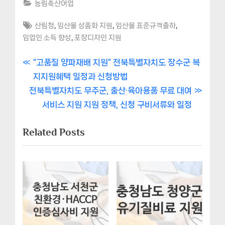
농림축산어업
Tags:
,
,
,
산림청
임산물 상품화 지원
임산물 표준규격출하
,
임업인 소득 향상
포장디자인 지원
글
P
“고품질 양파재배 지원” 전북특별자치도 장수군 복
r
지지원혜택 일정과 신청방법
내
N
e
전북특별자치도 무주군, 출산·육아용품 무료 대여
비
e
v
서비스 지원 지원 정책, 신청 구비서류와 일정
x
i
게
Related Posts
t
o
이
P
u
o
s
션
s
P
t
o
:
s
t