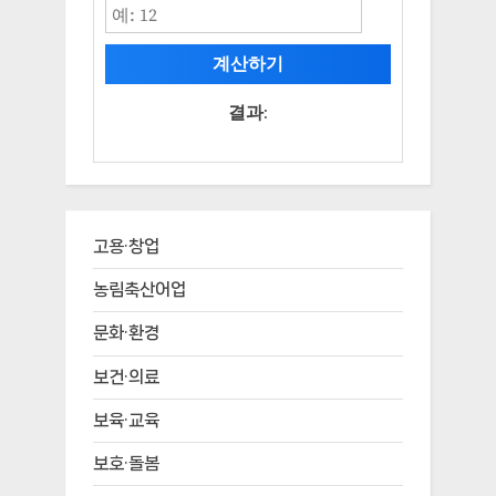
계산하기
결과:
고용·창업
농림축산어업
문화·환경
보건·의료
보육·교육
보호·돌봄