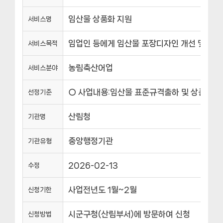
임산물 상품화 지원
서비스명
임업인 등에게 임산물 포장디자인 개선 및 포장
서비스목적
농림축산어업
서비스분야
○ 사업내용:임산물 표준규격출하 및 상품화촉진을
선정기준
산림청
기관명
중앙행정기관
기관유형
2026-02-13
수정
사업전년도 1월~2월
신청기한
시군구청(산림부서)에 방문하여 신청
신청방법