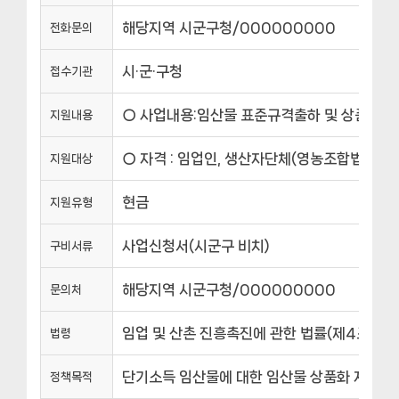
해당지역 시군구청/000000000
전화문의
시·군·구청
접수기관
○ 사업내용:임산물 표준규격출하 및 상품화촉진을 
지원내용
○ 자격 : 임업인, 생산자단체(영농조합법인, 
지원대상
현금
지원유형
사업신청서(시군구 비치)
구비서류
해당지역 시군구청/000000000
문의처
임업 및 산촌 진흥촉진에 관한 법률(제4조의0, 
법령
단기소득 임산물에 대한 임산물 상품화 지원으
정책목적