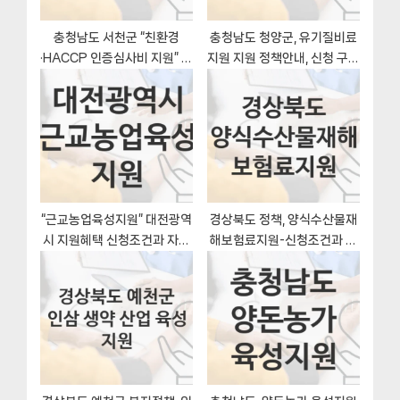
:
충청남도 서천군 “친환경
충청남도 청양군, 유기질비료
·HACCP 인증심사비 지원” 복
지원 지원 정책안내, 신청 구비
지 지원혜택 신청방법과 구비
서류와 일정
서류
“근교농업육성지원” 대전광역
경상북도 정책, 양식수산물재
시 지원혜택 신청조건과 자격
해보험료지원-신청조건과 신
조건
청방법