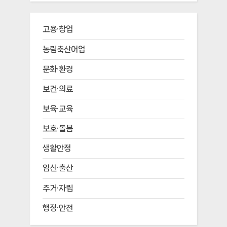
고용·창업
농림축산어업
문화·환경
보건·의료
보육·교육
보호·돌봄
생활안정
임신·출산
주거·자립
행정·안전