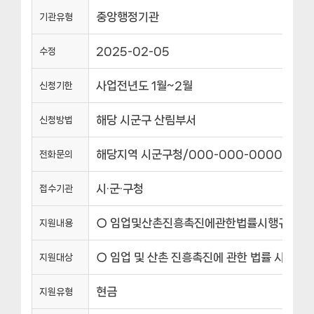
중앙행정기관
기관유형
2025-02-05
수정
사업전년도 1월~2월
신청기한
해당 시군구 산림부서
신청방법
해당지역 시군구청/000-000-0000
전화문의
시·군·구청
접수기관
○ 임업및산촌진흥촉진에관한법률시행규칙제7조제1항
지원내용
○ 임업 및 산촌 진흥촉진에 관한 법률 시행규칙
지원대상
현금
지원유형