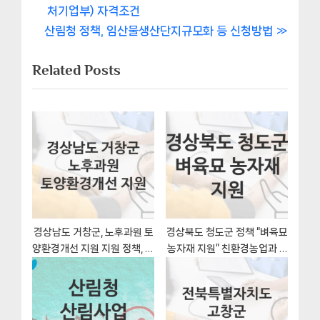
r
처기업부) 자격조건
내
N
e
산림청 정책, 임산물생산단지규모화 등 신청방법
비
e
v
Related Posts
x
i
게
t
o
이
P
u
o
s
션
s
P
t
o
:
s
t
:
경상남도 거창군, 노후과원 토
경상북도 청도군 정책 “벼육묘
양환경개선 지원 지원 정책, 신
농자재 지원” 친환경농업과 –
청 방법과 자격조건
신청 방법