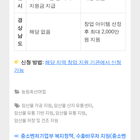
시
지원금 지급
경
창업 아이템 선정
상
해당 없음
후 최대 2,000만
남
원 지원
도
신청 방법:
해당 지역 창업 지원 기관에서 신청
가능
농림축산어업
Tags:
,
,
임산물 가공 지원
임산물 산지 유통센터
,
,
임산물 유통 기반 지원
임산물 유통 지원
임산물 저장 및 건조 지원
글
P
중소벤처기업부 복지정책, 수출바우처 지원(중소벤