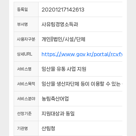
20201217142613
등록일
사유림경영소득과
부서명
개인||법인/시설/단체
사용자구분
https://www.gov.kr/portal/rcvfvrS
상세URL
임산물 유통 사업 지원
서비스명
임산물 생산자단체 등이 이용할 수 있는 종합유
서비스목적
농림축산어업
서비스분야
지원대상과 동일
선정기준
산림청
기관명