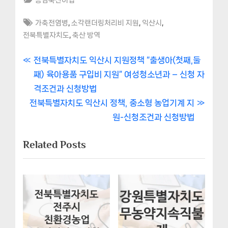
Tags:
,
,
,
가축전염병
소각랜더링처리비 지원
익산시
,
전북특별자치도
축산 방역
글
P
전북특별자치도 익산시 지원정책 “출생아(첫째,둘
r
째) 육아용품 구입비 지원” 여성청소년과 – 신청 자
내
e
격조건과 신청방법
비
N
v
전북특별자치도 익산시 정책, 중소형 농업기계 지
e
i
원-신청조건과 신청방법
게
x
o
Related Posts
이
t
u
P
s
션
o
P
s
o
t
s
:
t