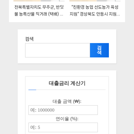
전북특별자치도 무주군, 반딧
“친환경 농업 선도농가 육성
불 농특산물 직거래 (택배) 지
지원” 경상북도 안동시 지원혜
원 지원 정책안내, 신청 방법과
택 일정과 신청방법
자격조건
검색
검
색
대출금리 계산기
대출 금액 (₩):
연이율 (%):