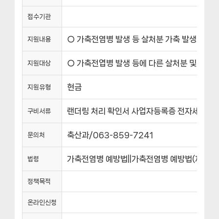
접수기관
○ 가축전염병 발생 등 살처분 가축 발생시 랜
지원내용
○ 가축전엽병 발생 등에 다른 살처분 및 페사축
지원대상
현금
지원유형
랜더링 처리 확인서 사업자등록증 전자세금계
구비서류
축산과/063-859-7241
문의처
가축전염병 예방법||가축전염병 예방법(제3조)
법령
정책목적
온라인신청