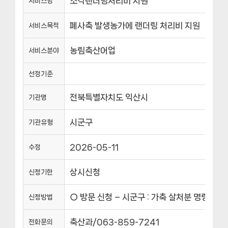
소각랜더링처리비 지원
서비스명
폐사축 발생농가에 랜더링 처리비 지원
서비스목적
농림축산어업
서비스분야
선정기준
전북특별자치도 익산시
기관명
시군구
기관유형
2026-05-11
수정
상시신청
신청기한
○ 방문 신청 – 시군구 : 가축 살처분 명령이 
신청방법
축산과/063-859-7241
전화문의