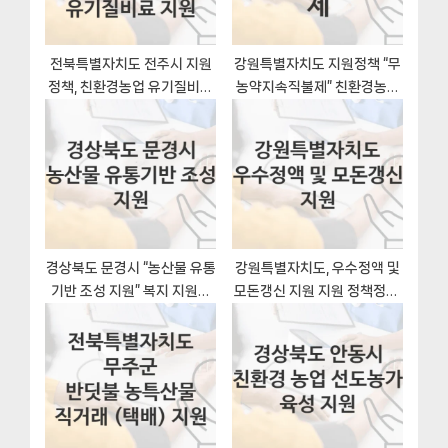
:
전북특별자치도 전주시 지원
강원특별자치도 지원정책 “무
정책, 친환경농업 유기질비료
농약지속직불제” 친환경농업
지원-신청방법과 구비서류
과 – 신청 구비서류와 자격
경상북도 문경시 “농산물 유통
강원특별자치도, 우수정액 및
기반 조성 지원” 복지 지원혜
모돈갱신 지원 지원 정책정리,
택 신청조건과 자격조건
신청 방법과 자격조건