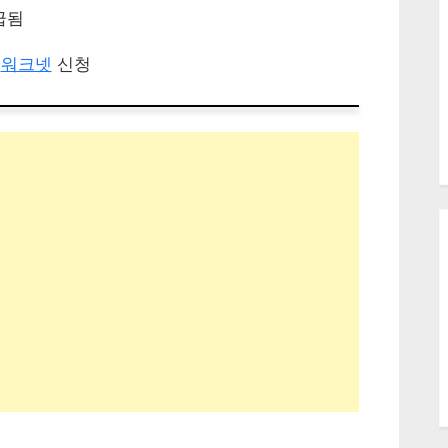
급됨
는
워크넷
신청