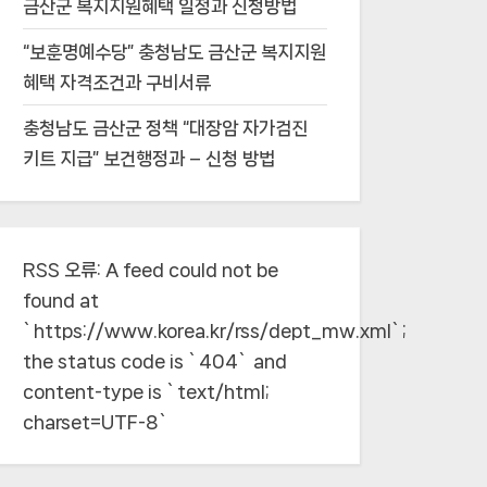
금산군 복지지원혜택 일정과 신청방법
“보훈명예수당” 충청남도 금산군 복지지원
혜택 자격조건과 구비서류
충청남도 금산군 정책 “대장암 자가검진
키트 지급” 보건행정과 – 신청 방법
RSS 오류:
A feed could not be
found at
`https://www.korea.kr/rss/dept_mw.xml`;
the status code is `404` and
content-type is `text/html;
charset=UTF-8`