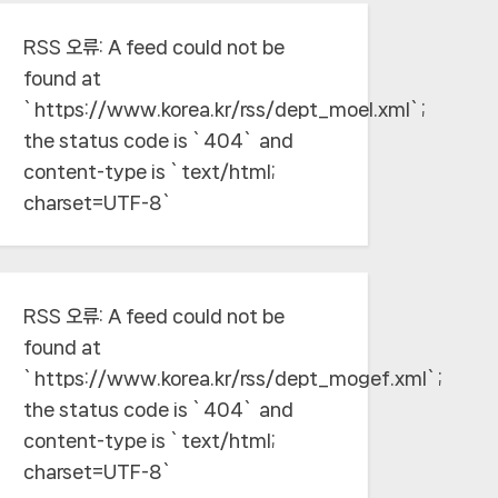
RSS 오류:
A feed could not be
found at
`https://www.korea.kr/rss/dept_moel.xml`;
the status code is `404` and
content-type is `text/html;
charset=UTF-8`
RSS 오류:
A feed could not be
found at
`https://www.korea.kr/rss/dept_mogef.xml`;
the status code is `404` and
content-type is `text/html;
charset=UTF-8`