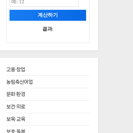
계산하기
결과:
고용·창업
농림축산어업
문화·환경
보건·의료
보육·교육
보호·돌봄