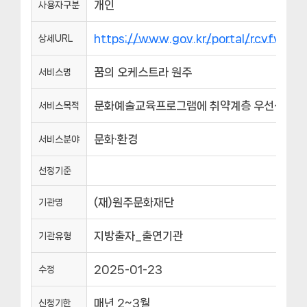
개인
사용자구분
https://www.gov.kr/portal/rcvfvrS
상세URL
꿈의 오케스트라 원주
서비스명
문화예술교육프로그램에 취약계층 우선선발(취
서비스목적
문화·환경
서비스분야
선정기준
(재)원주문화재단
기관명
지방출자_출연기관
기관유형
2025-01-23
수정
매년 2~3월
신청기한