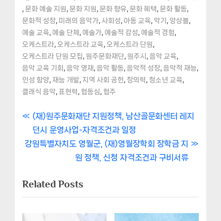
,
,
,
,
,
,
문화 예술 지원
문화 지원
문화 향유
문화 혜택
문화 활동
,
,
,
,
,
,
문화적 성장
미래의 음악가
사회성
아동 교육
악기
앙상블
,
,
,
,
,
예술 교육
예술 단체
예술가
예술적 감성
예술적 경험
,
,
,
오케스트라
오케스트라 교육
오케스트라 단원
,
,
,
,
오케스트라 단원 모집
원주문화재단
원주시
음악 교육
,
,
,
,
,
음악 교육 기회
음악 영재
음악 활동
음악적 성장
음악적 재능
,
,
,
,
,
인성 함양
재능 개발
지역 사회 공헌
창의력
청소년 교육
,
,
,
클래식 음악
표현력
협동심
협주
글
P
(재)원주문화재단 지원정책, 남산골문화센터 레지
r
던시 운영사업-자격조건과 일정
내
N
e
강원특별자치도 영월군, (재)영월장학회 장학금 지
비
e
v
원 정책, 신청 자격조건과 구비서류
x
i
게
Related Posts
t
o
이
P
u
o
s