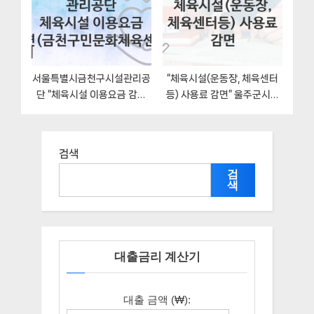
서울특별시금천구시설관리공
“체육시설(운동장, 체육센터
단 “체육시설 이용요금 감면
등) 사용료 감면” 울주군시설
(금천구민문화체육센터)” 복
관리공단 지원혜택 신청조건
지 지원혜택 신청조건과 자격
과 자격조건
조건
검색
검
색
대출금리 계산기
대출 금액 (₩):