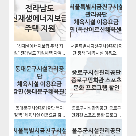
션
s
P
t
o
:
s
t
:
“신재생에너지보급 주택 지
서울특별시금천구시설관리공
원” 전라남도 지원혜택 자격조
단 정책 “체육시설 이용요금
건과 구비서류
감면(독산어르신체육센터)”
서비스 관리부서 – 신청 자격
조건과 신청방법
동대문구시설관리공단 복지
종로구시설관리공단, 종로구
정책 “체육시설 이용요금 감면
민회관 스포츠 문화 프로그램
(동대문구체육관)” 서비스 관
할인 지원 정책정리, 신청 구비
리부서 – 신청 구비서류와 자
서류와 일정
격