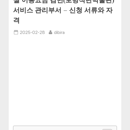
설 이용요금 감면(보령석탄박물관)”
서비스 관리부서 – 신청 서류와 자
격
Posted
By
2025-02-28
dibira
on