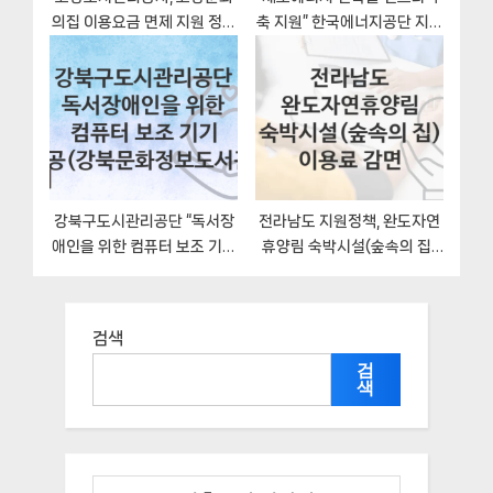
의집 이용요금 면제 지원 정책
축 지원” 한국에너지공단 지원
안내, 신청 구비서류와 일정
혜택 일정과 신청방법
강북구도시관리공단 “독서장
전라남도 지원정책, 완도자연
애인을 위한 컴퓨터 보조 기기
휴양림 숙박시설(숲속의 집)
제공(강북문화정보도서관)”
이용료 감면-자격조건과 일정
복지 지원혜택 신청조건과 자
격조건
검색
검
색