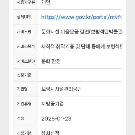
개인
사용자구분
https://www.gov.kr/portal/rcvfvrS
상세URL
문화시설 이용요금 감면(보령석탄박물관)
서비스명
사회적 취약계층 및 단체 등에게 보령석탄박물
서비스목적
문화·환경
서비스분야
선정기준
보령시시설관리공단
기관명
지방공기업
기관유형
2025-01-23
수정
상시신청
신청기한