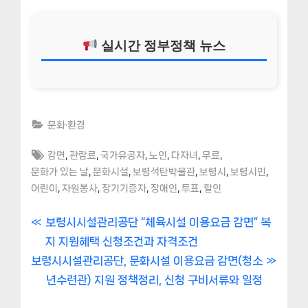
실시간 정부정책 뉴스
문화·환경
Tags:
,
,
,
,
,
,
감면
관람료
국가유공자
노인
다자녀
무료
,
,
,
,
,
문화가 있는 날
문화시설
보령석탄박물관
보령시
보령시민
,
,
,
,
,
어린이
자원봉사
장기기증자
장애인
투표
할인
글
P
보령시시설관리공단 “체육시설 이용요금 감면” 복
r
지 지원혜택 신청조건과 자격조건
내
N
e
보령시시설관리공단, 문화시설 이용요금 감면(청소
비
e
v
년수련관) 지원 정책정리, 신청 구비서류와 일정
x
i