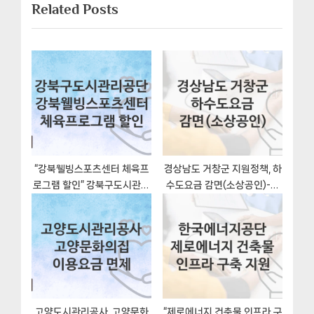
게
Related Posts
t
o
이
P
u
o
s
션
s
P
t
o
:
s
t
:
“강북웰빙스포츠센터 체육프
경상남도 거창군 지원정책, 하
로그램 할인” 강북구도시관리
수도요금 감면(소상공인)-신
공단 복지지원혜택 일정과 신
청조건과 신청방법
청방법
고양도시관리공사, 고양문화
“제로에너지 건축물 인프라 구