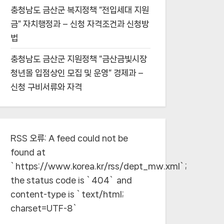
충청남도 금산군 복지정책 “전입세대 지원
금” 자치행정과 – 신청 자격조건과 신청방
법
충청남도 금산군 지원정책 “금산금빛시장
청년몰 입점상인 모집 및 운영” 경제과 –
신청 구비서류와 자격
RSS 오류:
A feed could not be
found at
`https://www.korea.kr/rss/dept_mw.xml`;
the status code is `404` and
content-type is `text/html;
charset=UTF-8`