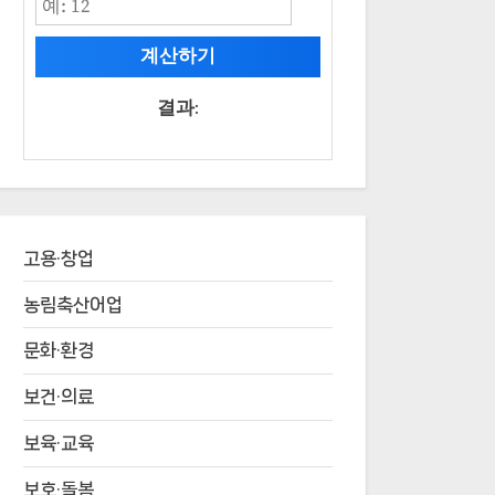
계산하기
결과:
고용·창업
농림축산어업
문화·환경
보건·의료
보육·교육
보호·돌봄