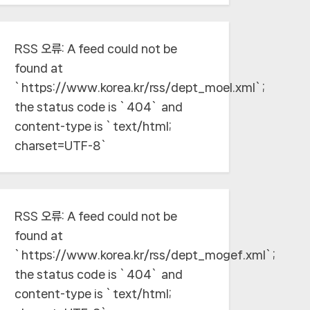
RSS 오류:
A feed could not be
found at
`https://www.korea.kr/rss/dept_moel.xml`;
the status code is `404` and
content-type is `text/html;
charset=UTF-8`
RSS 오류:
A feed could not be
found at
`https://www.korea.kr/rss/dept_mogef.xml`;
the status code is `404` and
content-type is `text/html;