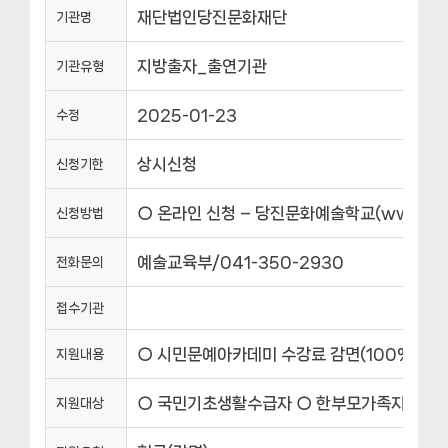
재단법인당진문화재단
기관명
지방출자_출연기관
기관유형
2025-01-23
수정
상시신청
신청기한
○ 온라인 신청 – 당진문화예술학교(www.dangj
신청방법
예술교육부/041-350-2930
전화문의
접수기관
○ 시민문예아카데미 수강료 감면(100%) –
지원내용
○ 국민기초생활수급자 ○ 한부모가족지원법에
지원대상