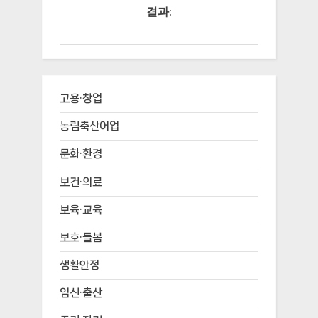
결과:
고용·창업
농림축산어업
문화·환경
보건·의료
보육·교육
보호·돌봄
생활안정
임신·출산