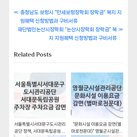
글
P
충청남도 보령시 “만세보령장학회 장학금” 복지 지
r
원혜택 신청방법과 구비서류
내
N
e
재단법인논산시장학회 “논산시장학회 장학금” 복
비
e
v
지 지원혜택 신청방법과 구비서류
x
i
게
Related Posts
t
o
이
P
u
o
s
션
s
P
t
o
:
s
t
:
서울특별시서대문구도시관리
“문화시설 이용요금 감면(별
공단 정책, 서대문독립공원 주
마로천문대)” 영월군시설관리