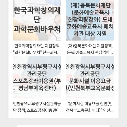
차장 주차요금 감면-신청조건
공단 지원혜택 신청조건과 자
과 신청방법
격조건
한국과학창의재단 지원정책
(재)충북문화재단 지원정책,
“과학문화바우처” 한국과학창
(문화예술교육사 현장역량강
의재단 – 신청 구비서류와 자
화) 도내 문화예술교육사 배치
격
기관 대상 지원 신청방법과 구
비서류
인천광역시부평구시설관리공
“문화시설 이용요금 감면(인
단 정책, 스포츠강좌이용권(부
천북부교육문화센터)” 인천광
평남부체육센터)-신청방법과
역시부평구시설관리공단 지
구비서류
원혜택 자격조건과 구비서류