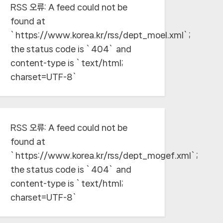
RSS 오류:
A feed could not be
found at
`https://www.korea.kr/rss/dept_moel.xml`;
the status code is `404` and
content-type is `text/html;
charset=UTF-8`
RSS 오류:
A feed could not be
found at
`https://www.korea.kr/rss/dept_mogef.xml`;
the status code is `404` and
content-type is `text/html;
charset=UTF-8`