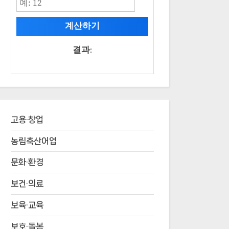
계산하기
결과:
고용·창업
농림축산어업
문화·환경
보건·의료
보육·교육
보호·돌봄