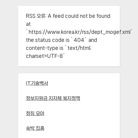
RSS 오류:
A feed could not be found
at
`https://www.korea.kr/rss/dept_mogef.xml`;
the status code is `404` and
content-type is `text/html;
charset=UTF-8`
IT기술백서
정부지원금 지자체 복지정책
점짐 모아
숙박 집홈