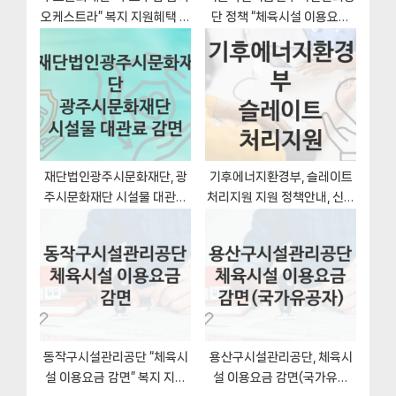
오케스트라” 복지 지원혜택 신
단 정책 “체육시설 이용요금
청방법과 구비서류
감면(독산어르신체육센터)”
서비스 관리부서 – 신청 자격
조건과 신청방법
재단법인광주시문화재단, 광
기후에너지환경부, 슬레이트
주시문화재단 시설물 대관료
처리지원 지원 정책안내, 신청
감면 지원 정책, 신청 구비서류
구비서류와 일정
와 일정
동작구시설관리공단 “체육시
용산구시설관리공단, 체육시
설 이용요금 감면” 복지 지원
설 이용요금 감면(국가유공