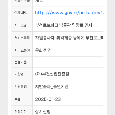
https://www.gov.kr/portal/rcvfvrS
상세URL
부천로보파크 박물관 입장료 면제
서비스명
자원봉사자, 취약게층 등에게 부천로보파크 이
서비스목적
문화·환경
서비스분야
선정기준
(재)부천산업진흥원
기관명
지방출자_출연기관
기관유형
2025-01-23
수정
상시신청
신청기한