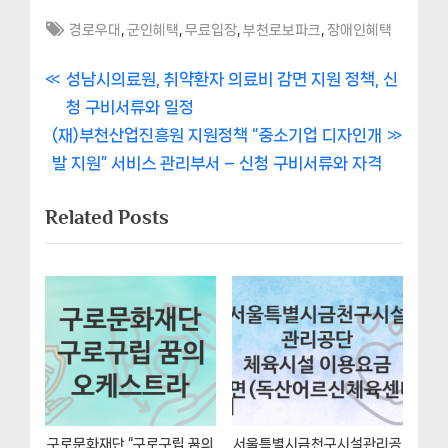
Tags:
,
,
,
,
경로우대
군인혜택
무료입장
부천로보파크
장애인혜택
글
P
성남시의료원, 취약환자 의료비 감면 지원 정책, 신
r
청 구비서류와 일정
내
N
e
(재)부천산업진흥원 지원정책 “중소기업 디자인개
비
e
v
발 지원” 서비스 관리부서 – 신청 구비서류와 자격
x
i
게
Related Posts
t
o
이
P
u
o
s
션
s
P
t
o
:
s
t
:
구로문화재단 “구로구립 꿈의
서울특별시금천구시설관리공