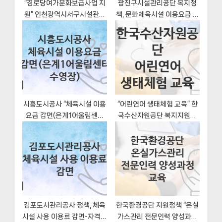
“경로당여가문화보급사업 지
광진구시설관리공단 복지정
원” 인천광역시서구시설관리
책, 문화체육시설 이용요금 감
공단 지원혜택 자격조건과 구
면(친환경 마일리지 가입자)-
비서류
자격조건과 일정
시흥도시공사 “체육시설 이용
“어린연어 생태체험 교육” 한
요금 감면(은계1어울림센터
국수산자원공단 복지지원혜
수영장)” 복지 지원혜택 신청
택 일정과 신청방법
조건과 자격조건
김포도시관리공사 정책, 체육
한국환경공단 지원정책 “온실
시설 사용 이용료 감면-자격조
가스관리 전문인력 양성과정