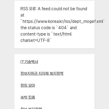
RSS 오류:
A feed could not be found
at
`https://www.korea.kr/rss/dept_mogef.xml`;
the status code is `404` and
content-type is `text/html;
charset=UTF-8`
IT기술백서
정부지원금 지자체 복지정책
점짐 모아
숙박 집홈