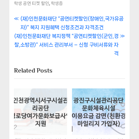
,
학생 공연 티켓 할인
학생증
글
P
(재)인천문화재단 “공연티켓할인(장애인,국가유공
r
자)” 복지 지원혜택 신청조건과 자격조건
내
N
e
(재)인천문화재단 복지정책 “공연티켓할인(군인,경
비
e
v
찰,소방관)” 서비스 관리부서 – 신청 구비서류와 자
x
i
격
게
t
o
Related Posts
이
P
u
o
s
션
s
P
t
o
:
s
t
: