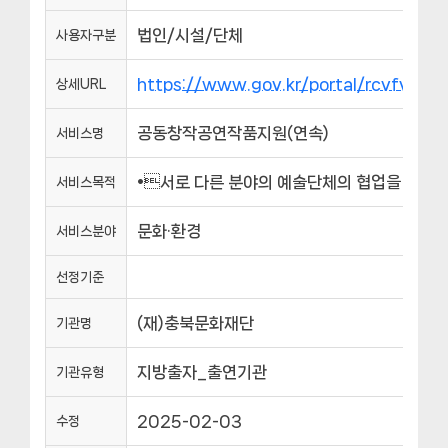
법인/시설/단체
사용자구분
https://www.gov.kr/portal/rcvfvrS
상세URL
공동창작공연작품지원(연속)
서비스명
•서로 다른 분야의 예술단체의 협업을 통해
서비스목적
문화·환경
서비스분야
선정기준
(재)충북문화재단
기관명
지방출자_출연기관
기관유형
2025-02-03
수정