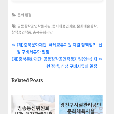
문화·환경
Tags:
,
,
,
공동창작공연작품지원
동시대공연예술
문화예술창작
,
창작공연작품
충북문화재단
글
P
(재)충북문화재단, 국제교류지원 지원 정책정리, 신
r
청 구비서류와 일정
내
N
e
(재)충북문화재단, 공동창작공연작품지원(연속) 지
비
e
v
원 정책, 신청 구비서류와 일정
x
i
게
Related Posts
t
o
이
P
u
o
s
션
s
P
t
o