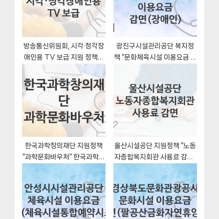
:
s
t
:
방송통신위원회, 시각·청각장
광진구시설관리공단 복지정
애인용 TV 보급 지원 정책정
책 “문화체육시설 이용요금 감
리, 신청 구비서류와 일정
면(장애인)” 서비스 관리부서
– 신청 일정과 자격조건
한국과학창의재단 지원정책
울산시설공단 지원정책 “노동
“과학문화바우처” 한국과학창
자종합복지회관 사용료 감면”
의재단 – 신청 구비서류와 자
서비스 관리부서 – 신청 서류
격
와 자격