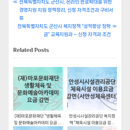
글
P
전북특별자치도 군산시, 온라인 판로확대를 위한
r
경영지원 지원 정책정리, 신청 자격조건과 구비서
내
e
류
비
N
v
전북특별자치도 군산시 복지정책 “성적향상 장학
e
i
금” 교육지원과 – 신청 자격과 조건
게
x
o
Related Posts
이
t
u
P
s
션
o
P
s
o
t
s
:
t
:
(재)마포문화재단 “생활체육
안성시시설관리공단 복지정
및 문화예술아카데미 요금 감
책 “체육시설 이용요금 감면
면” 복지 지원혜택 신청조건과
(서안성체육센터)” 서비스 관