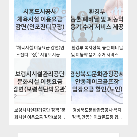
자격조건
리부서 – 신청 자격과 조건
“체육시설 이용요금 감면(인
환경부 복지정책, 농촌 폐비닐
조잔디구장)” 시흥도시공사
및 폐농약 용기 수거 서비스 제
지원혜택 신청방법과 구비서
공 신청조건
류
보령시시설관리공단 정책 “문
경상북도문화관광공사 복지
화시설 이용요금 감면(보령석
정책, 안동레이크골프장 입장
탄박물관)” 서비스 관리부서
요금 할인(노인)-신청조건과
– 신청 서류와 자격
신청방법