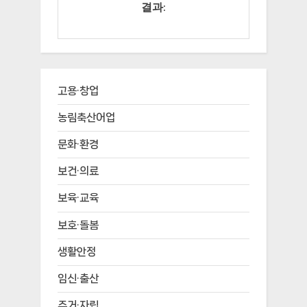
결과:
고용·창업
농림축산어업
문화·환경
보건·의료
보육·교육
보호·돌봄
생활안정
임신·출산
주거·자립