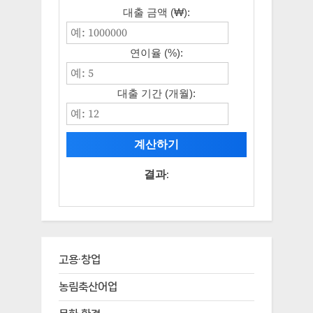
대출 금액 (₩):
연이율 (%):
대출 기간 (개월):
계산하기
결과:
고용·창업
농림축산어업