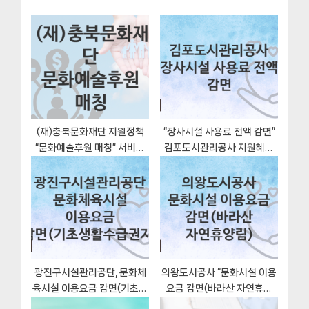
s
o
t
s
:
t
:
(재)충북문화재단 지원정책
“장사시설 사용료 전액 감면”
“문화예술후원 매칭” 서비스
김포도시관리공사 지원혜택
관리부서 – 신청 방법
일정과 신청방법
광진구시설관리공단, 문화체
의왕도시공사 “문화시설 이용
육시설 이용요금 감면(기초생
요금 감면(바라산 자연휴양
활수급권자) 지원 정책안내,
림)” 복지 지원혜택 신청조건