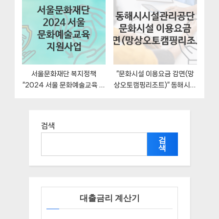
신청 구비서류와 일정
과 자격조건
서울문화재단 복지정책
“문화시설 이용요금 감면(망
“2024 서울 문화예술교육 지
상오토캠핑리조트)” 동해시시
원사업” 서비스 관리부서 – 신
설관리공단 복지지원혜택 일
청 구비서류와 자격
정과 신청방법
검색
검
색
대출금리 계산기