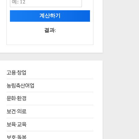
계산하기
결과:
고용·창업
농림축산어업
문화·환경
보건·의료
보육·교육
보호·돌봄