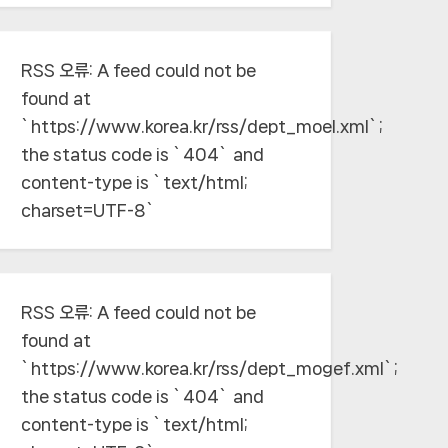
RSS 오류:
A feed could not be
found at
`https://www.korea.kr/rss/dept_moel.xml`;
the status code is `404` and
content-type is `text/html;
charset=UTF-8`
RSS 오류:
A feed could not be
found at
`https://www.korea.kr/rss/dept_mogef.xml`;
the status code is `404` and
content-type is `text/html;