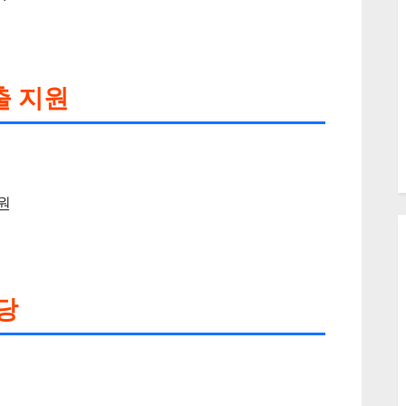
출 지원
원
당