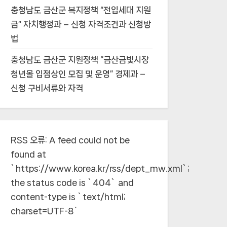
충청남도 금산군 복지정책 “전입세대 지원
금” 자치행정과 – 신청 자격조건과 신청방
법
충청남도 금산군 지원정책 “금산금빛시장
청년몰 입점상인 모집 및 운영” 경제과 –
신청 구비서류와 자격
RSS 오류:
A feed could not be
found at
`https://www.korea.kr/rss/dept_mw.xml`;
the status code is `404` and
content-type is `text/html;
charset=UTF-8`