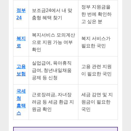
정부 지원금을
정부
보조금24에서 내 맞
한 번에 확인하
24
춤형 혜택 찾기
고 싶은 분
복지서비스 모의계산
복지
복지 서비스가
으로 지원 가능 여부
로
필요한 국민
확인
실업급여, 육아휴직
고용
고용 관련 지원
급여, 청년내일채움
보험
이 필요한 국민
공제 등 신청
국세
근로장려금, 자녀장
세금 감면 및 지
청
려금 등 세금 환급 지
원금이 필요한
홈택
원금 확인
국민
스