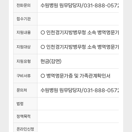
수원병원 원무담당자/031-888-0572||의정
전화문의
접수기관
○ 인천경기지방병무청 소속 병역명문가 의료비 감면
지원내용
○ 인천경기지방병무청 소속 병역명문가 본인 
지원대상
현금(감면)
지원유형
○ 병역명문가증 및 가족관계확인서
구비서류
수원병원 원무담당자/031-888-0572||의정
문의처
법령
정책목적
온라인신청