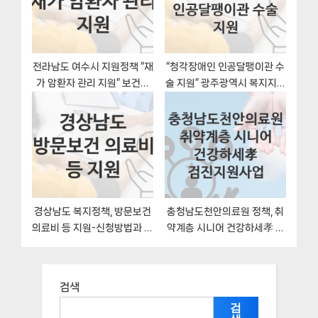
전라남도 여수시 지원정책 “재
“청각장애인 인공달팽이관 수
가 암환자 관리 지원” 보건사
술 지원” 광주광역시 복지지원
업과 – 신청 구비서류와 자격
혜택 일정과 신청방법
경상남도 복지정책, 방문보건
충청남도천안의료원 정책, 취
의료비 등 지원-신청방법과 구
약계층 시니어 건강하세孝 검
비서류
진지원사업 신청조건과 신청
방법
검색
검