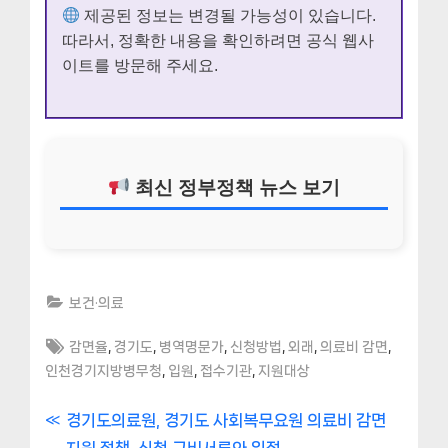
제공된 정보는 변경될 가능성이 있습니다.
따라서, 정확한 내용을 확인하려면 공식 웹사
이트를 방문해 주세요.
최신 정부정책 뉴스 보기
보건·의료
Tags:
,
,
,
,
,
,
감면율
경기도
병역명문가
신청방법
외래
의료비 감면
,
,
,
인천경기지방병무청
입원
접수기관
지원대상
글
P
경기도의료원, 경기도 사회복무요원 의료비 감면
r