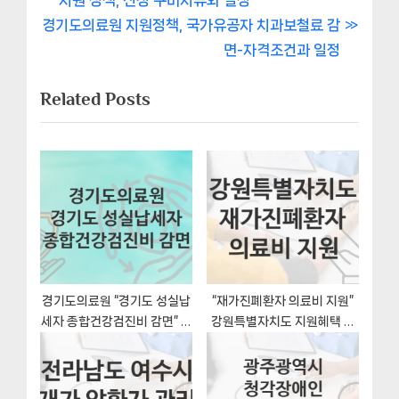
지원 정책, 신청 구비서류와 일정
내
N
e
경기도의료원 지원정책, 국가유공자 치과보철료 감
비
e
v
면-자격조건과 일정
x
i
게
Related Posts
t
o
이
P
u
o
s
션
s
P
t
o
:
s
t
:
경기도의료원 “경기도 성실납
“재가진폐환자 의료비 지원”
세자 종합건강검진비 감면” 복
강원특별자치도 지원혜택 신
지 지원혜택 신청방법과 구비
청방법과 구비서류
서류