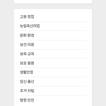
고용·창업
농림축산어업
문화·환경
보건·의료
보육·교육
보호·돌봄
생활안정
임신·출산
주거·자립
행정·안전