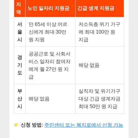
지
노인 일자리 지원금
긴급 생계 지원금
역
서
만 65세 이상 어르
저소득층 위기 가구
울
신에게 최대 30만
에 최대 100만 원
시
원 지원
지급
공공근로 및 사회서
경
비스 일자리 참여자
기
해당 없음
에게 월 27만 원 지
도
급
부
실직자 및 위기가구
산
해당 없음
대상 긴급 생계자금
시
최대 50만 원 지급
신청 방법:
주민센터 또는 복지로에서 신청 가능