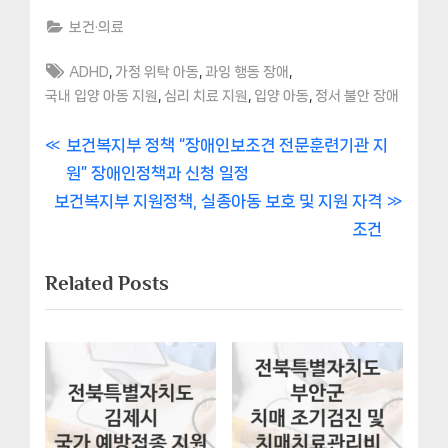
보건·의료
Tags:
,
,
,
ADHD
가정 위탁 아동
과잉 행동 장애
,
,
,
국내 입양 아동 지원
심리 치료 지원
입양 아동
정서 불안 장애
글
P
보건복지부 정책 “장애인보조견 전문훈련기관 지
r
원” 장애인정책과 신청 일정
내
N
e
보건복지부 지원정책, 실종아동 보호 및 지원 자격
비
e
v
조건
x
i
게
Related Posts
t
o
이
P
u
o
s
션
s
P
t
o
:
s