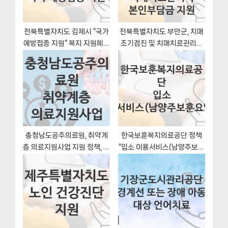
t
:
전북특별자치도 김제시 “국가
전북특별자치도 부안군, 치매
예방접종 지원” 복지 지원혜택
조기검진 및 치매치료관리비
신청조건과 자격조건
본인부담금 지원 지원 정책, 신
청 구비서류와 일정
충청남도공주의료원, 취약계
한국보훈복지의료공단 정책
층 의료지원사업 지원 정책, 신
“입소 이용서비스(남양주보훈
청 구비서류와 일정
요양원)” 남양주보훈요양원 –
신청 방법