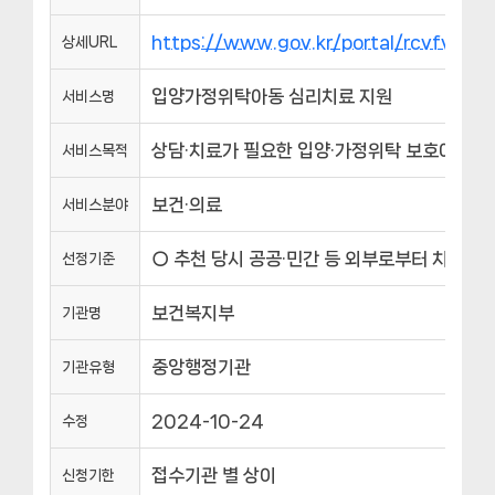
https://www.gov.kr/portal/rcvfvrS
상세URL
입양가정위탁아동 심리치료 지원
서비스명
상담·치료가 필요한 입양·가정위탁 보호아동을 
서비스목적
보건·의료
서비스분야
○ 추천 당시 공공·민간 등 외부로부터 치료비 
선정기준
보건복지부
기관명
중앙행정기관
기관유형
2024-10-24
수정
접수기관 별 상이
신청기한