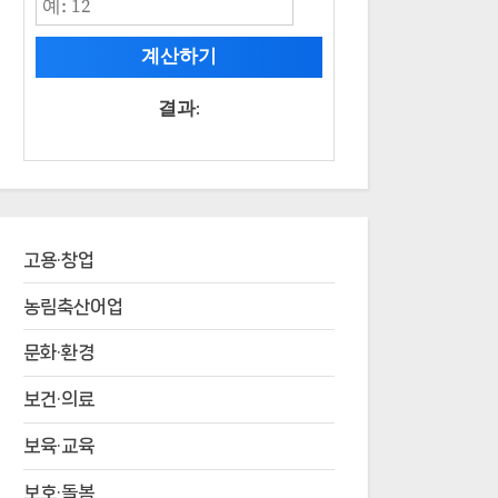
계산하기
결과:
고용·창업
농림축산어업
문화·환경
보건·의료
보육·교육
보호·돌봄