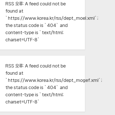
RSS 오류:
A feed could not be
found at
`https://www.korea.kr/rss/dept_moel.xml`;
the status code is `404` and
content-type is `text/html;
charset=UTF-8`
RSS 오류:
A feed could not be
found at
`https://www.korea.kr/rss/dept_mogef.xml`;
the status code is `404` and
content-type is `text/html;
charset=UTF-8`