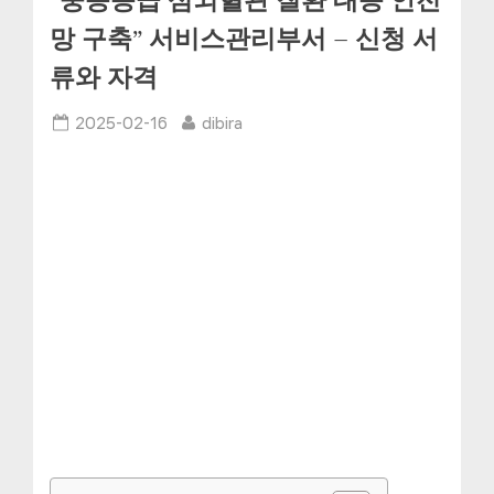
“중증응급 심뇌혈관 질환 대응 안전
망 구축” 서비스관리부서 – 신청 서
류와 자격
Posted
By
2025-02-16
dibira
on