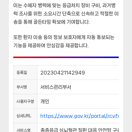
이는 수혜자 병력에 맞는 응급처치 장비 구비, 과거병
력 조사를 위한 소요시간 단축으로 신속하고 적절한 이
송을 통해 골든타임 확보에 기여합니다.
또한 환자 이송 등의 정보 보호자에게 자동 통보되는
기능을 제공하여 안심감을 제공합니다.
20230421142949
등록일
서비스관리부서
부서명
개인
사용자구분
https://www.gov.kr/portal/rcvfvrS
상세URL
중증응급 심뇌혈관 질환 대응 안전망 구축
서비스명