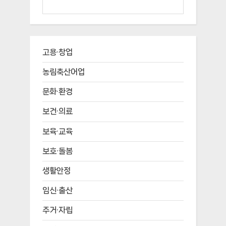
고용·창업
농림축산어업
문화·환경
보건·의료
보육·교육
보호·돌봄
생활안정
임신·출산
주거·자립