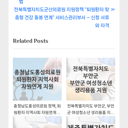
e
법
비
N
v
전북특별자치도군산의료원 지원정책 “퇴원환자 맞
e
i
춤형 건강 돌봄 연계” 서비스관리부서 – 신청 서류
게
x
o
와 자격
이
t
u
Related Posts
P
s
션
o
P
s
o
t
s
:
t
:
충청남도홍성의료원 정책, 퇴
전북특별자치도 부안군, 부안
원환자 지역사회 자원연계 지
군 여성청소년 생리용품 지원
원 신청조건과 신청방법
지원 정책, 신청 구비서류와 일
정