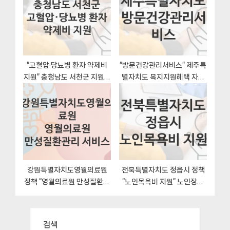
“고혈압·당뇨병 환자 약제비
“방문건강관리서비스” 제주특
지원” 충청남도 서천군 지원혜
별자치도 복지지원혜택 자격
택 자격조건과 구비서류
조건과 구비서류
강원특별자치도영월의료원
전북특별자치도 정읍시 정책
정책 “영월의료원 만성질환관
“노인목욕비 지원” 노인장애
리 서비스” 서비스 관리부서 –
인과 – 신청 일정과 자격조건
신청 자격과 조건
검색