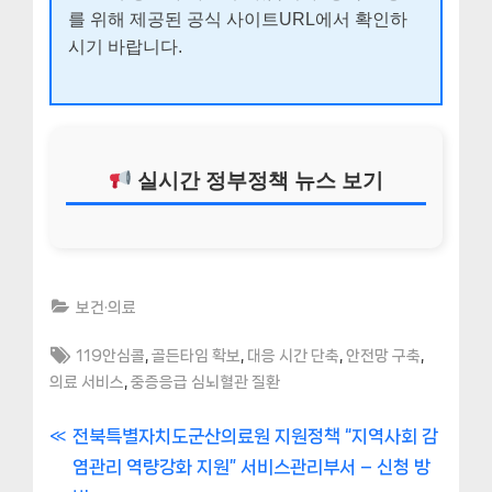
를 위해 제공된 공식 사이트URL에서 확인하
시기 바랍니다.
실시간 정부정책 뉴스 보기
보건·의료
Tags:
,
,
,
,
119안심콜
골든타임 확보
대응 시간 단축
안전망 구축
,
의료 서비스
중증응급 심뇌혈관 질환
글
P
전북특별자치도군산의료원 지원정책 “지역사회 감
r
염관리 역량강화 지원” 서비스관리부서 – 신청 방
내