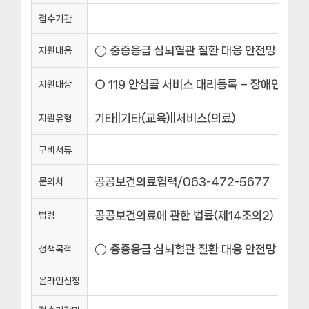
접수기관
◯ 중증응급 심뇌혈관 질환 대응 안전망 구축 · 
지원내용
○ 119 안심콜 서비스 대리등록 – 장애인, 고
지원대상
기타||기타(교육)||서비스(의료)
지원유형
구비서류
공공보건의료협력/063-472-5677
문의처
공공보건의료에 관한 법률(제14조의2)
법령
◯ 중증응급 심뇌혈관 질환 대응 안전망 구축 
정책목적
온라인신청