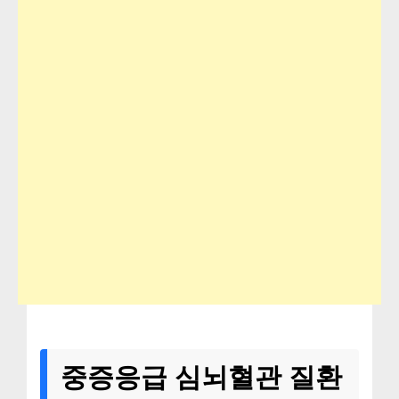
중증응급 심뇌혈관 질환