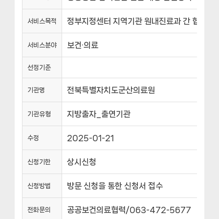
정부지정센터 지역기관 원내진료과 간 협력을 
서비스목적
보건·의료
서비스분야
선정기준
전북특별자치도군산의료원
기관명
지방출자_출연기관
기관유형
2025-01-21
수정
상시신청
신청기한
방문 신청을 통한 신청서 접수
신청방법
공공보건의료협력/063-472-5677
전화문의