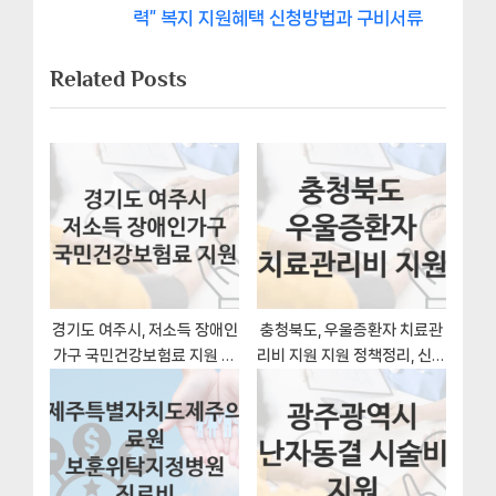
비
e
v
력” 복지 지원혜택 신청방법과 구비서류
x
i
게
Related Posts
t
o
이
P
u
o
s
션
s
P
t
o
:
s
t
:
경기도 여주시, 저소득 장애인
충청북도, 우울증환자 치료관
가구 국민건강보험료 지원 지
리비 지원 지원 정책정리, 신청
원 정책, 신청 방법과 자격조건
방법과 자격조건