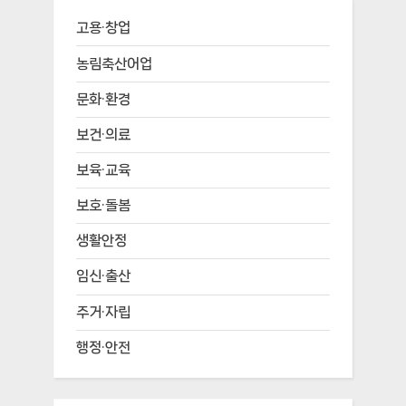
고용·창업
농림축산어업
문화·환경
보건·의료
보육·교육
보호·돌봄
생활안정
임신·출산
주거·자립
행정·안전