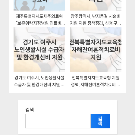
제주특별자치도제주의료원
광주광역시, 난자동결 시술비
“보훈위탁지정병원 진료비”
지원 지원 정책정리, 신청 구비
복지 지원혜택 신청방법과 구
서류와 일정
비서류
경기도 여주시, 노인생활시설
전북특별자치도교육청 지원
수급자 및 환경개선비 지원 지
정책, 자해잔여흔적치료비 지
원 정책정리, 신청 자격조건과
원-자격조건과 일정
구비서류
검색
검
색