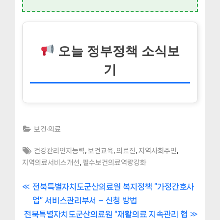
오늘 정부정책 소식보
기
보건·의료
Tags:
,
,
,
,
건강관리인지능력
보건교육
의료진
지역사회주민
,
지역의료서비스개선
필수보건의료역량강화
글
P
전북특별자치도군산의료원 복지정책 “가정간호사
r
업” 서비스관리부서 – 신청 방법
내
N
e
전북특별자치도군산의료원 “재활의료 지속관리 협