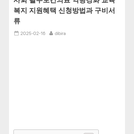
사회 필수보건의료 역량강화 교육”
복지 지원혜택 신청방법과 구비서
류
Posted
By
2025-02-16
dibira
on