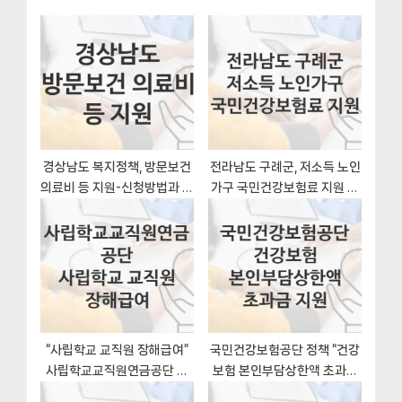
o
s
션
s
P
t
o
:
s
t
:
경상남도 복지정책, 방문보건
전라남도 구례군, 저소득 노인
의료비 등 지원-신청방법과 구
가구 국민건강보험료 지원 지
비서류
원 정책, 신청 구비서류와 일정
“사립학교 교직원 장해급여”
국민건강보험공단 정책 “건강
사립학교교직원연금공단 지
보험 본인부담상한액 초과금
원혜택 일정과 신청방법
지원” 의료비지원실 – 신청 자