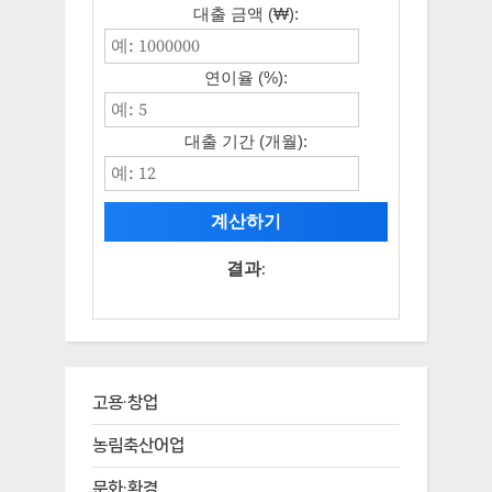
대출 금액 (₩):
연이율 (%):
대출 기간 (개월):
계산하기
결과:
고용·창업
농림축산어업
문화·환경