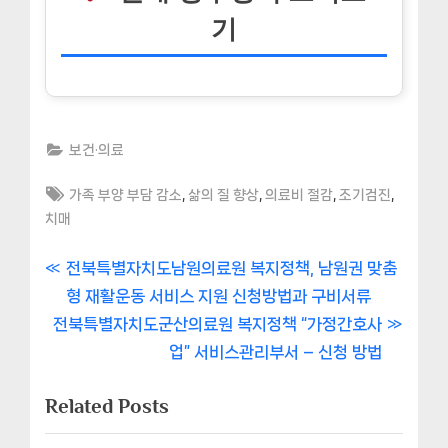
기
보건·의료
Tags:
,
,
,
,
가족 부양 부담 감소
삶의 질 향상
의료비 절감
조기검진
치매
글
P
전북특별자치도남원의료원 복지정책, 남원권 맞춤
r
형 재활운동 서비스 지원 신청방법과 구비서류
내
N
e
전북특별자치도군산의료원 복지정책 “가정간호사
비
e
v
업” 서비스관리부서 – 신청 방법
x
i
게
Related Posts
t
o
이
P
u