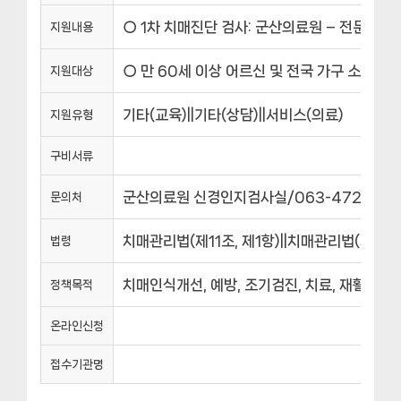
○ 1차 치매진단 검사: 군산의료원 – 전문의진
지원내용
○ 만 60세 이상 어르신 및 전국 가구 소득 10
지원대상
기타(교육)||기타(상담)||서비스(의료)
지원유형
구비서류
군산의료원 신경인지검사실/063-472-5227
문의처
치매관리법(제11조, 제1항)||치매관리법(제11조,
법령
치매인식개선, 예방, 조기검진, 치료, 재활 
정책목적
온라인신청
접수기관명