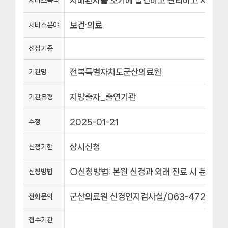
치매환자를 조기에 발견하고 관리하고 치매환자
서비스목적
보건·의료
서비스분야
선정기준
전북특별자치도군산의료원
기관명
지방출자_출연기관
기관유형
2025-01-21
수정
상시신청
신청기한
○신청방법: 본원 신경과 외래 진료 시 문의
신청방법
군산의료원 신경인지검사실/063-472-5227
전화문의
접수기관