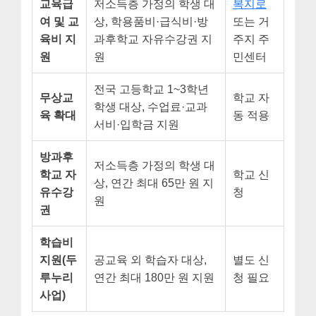
교육급
저소득층 가정의 학생 대
복지로
여 및 교
상, 학용품비·급식비·방
또는 거
육비 지
과후학교 자유수강권 지
주지 주
원
원
민센터
전국 고등학교 1~3학년
무상교
학교 자
학생 대상, 수업료·교과
육 확대
동 적용
서비·입학금 지원
방과후
저소득층 가정의 학생 대
학교 자
학교 신
상, 연간 최대 65만 원 지
유수강
청
원
권
학습비
지원(두
공교육 외 학습자 대상,
별도 신
루누리
연간 최대 180만 원 지원
청 필요
사업)