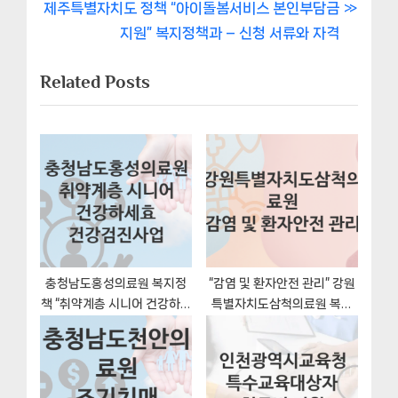
비
N
v
제주특별자치도 정책 “아이돌봄서비스 본인부담금
e
i
지원” 복지정책과 – 신청 서류와 자격
게
x
o
Related Posts
이
t
u
P
s
션
o
P
s
o
t
s
:
t
:
충청남도홍성의료원 복지정
“감염 및 환자안전 관리” 강원
책 “취약계층 시니어 건강하세
특별자치도삼척의료원 복지
효 건강검진사업” 서비스 관리
지원혜택 자격조건과 구비서
부서 – 신청 구비서류와 자격
류