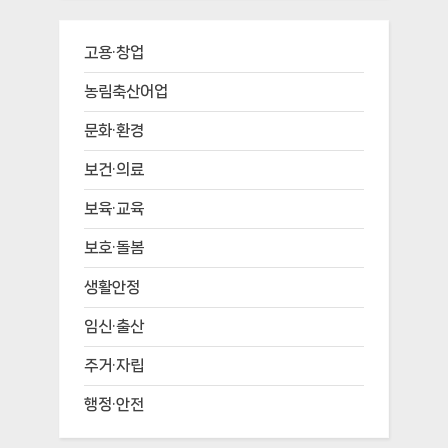
고용·창업
농림축산어업
문화·환경
보건·의료
보육·교육
보호·돌봄
생활안정
임신·출산
주거·자립
행정·안전