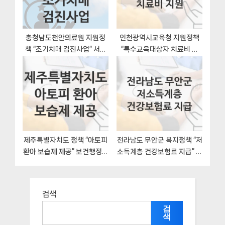
충청남도천안의료원 지원정
인천광역시교육청 지원정책
책 “조기치매 검진사업” 서비
“특수교육대상자 치료비 지
스 관리부서 – 신청 방법
원” 초등교육과 – 신청 자격조
건과 신청방법
제주특별자치도 정책 “아토피
전라남도 무안군 복지정책 “저
환아 보습제 제공” 보건행정과
소득계층 건강보험료 지급” 사
– 신청 방법
회복지과 – 신청 서류와 자격
검색
검
색