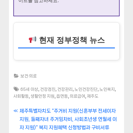
이트를 참고하세요.
현재 정부정책 뉴스
보건·의료
Tags:
,
,
,
,
,
65세 이상
건강검진
건강관리
노인건강진단
노인복지
,
,
,
,
사회활동
생활안정 지원
읍면동
의료급여
제주도
글
P
제주특별자치도 “주거비 지원(신혼부부 전세이자
r
지원, 둘째자녀 주거임차비, 사회초년생 연월세 이
내
e
자 지원)” 복지 지원혜택 신청방법과 구비서류