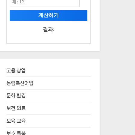
계산하기
결과:
고용·창업
농림축산어업
문화·환경
보건·의료
보육·교육
보호·돌봄