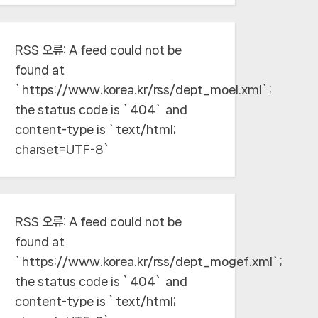
RSS 오류:
A feed could not be
found at
`https://www.korea.kr/rss/dept_moel.xml`;
the status code is `404` and
content-type is `text/html;
charset=UTF-8`
RSS 오류:
A feed could not be
found at
`https://www.korea.kr/rss/dept_mogef.xml`;
the status code is `404` and
content-type is `text/html;