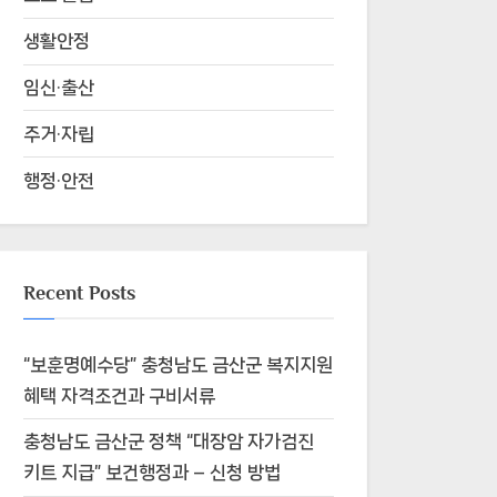
생활안정
임신·출산
주거·자립
행정·안전
Recent Posts
“보훈명예수당” 충청남도 금산군 복지지원
혜택 자격조건과 구비서류
충청남도 금산군 정책 “대장암 자가검진
키트 지급” 보건행정과 – 신청 방법