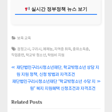
실시간 정부정책 뉴스 보기
보육·교육
Tags:
,
,
,
,
,
검정고시
구리시
예체능
자격증 취득
중위소득층
,
,
직업훈련
학교밖 청소년
학원비 지원
글
P
재단법인구리시청소년재단, 학교밖청소년 상담 지
r
원 지원 정책, 신청 방법과 자격조건
내
N
e
재단법인구리시청소년재단 “학교밖청소년 수당 지
비
e
v
원” 복지 지원혜택 신청조건과 자격조건
x
i
게
Related Posts
t
o
이
P
u