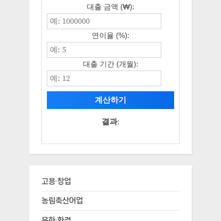
대출 금액 (₩):
연이율 (%):
대출 기간 (개월):
계산하기
결과:
고용·창업
농림축산어업
문화·환경