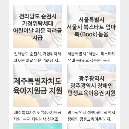
o
s
션
s
P
t
o
:
s
t
:
전라남도 순천시, 가정위탁세
서울특별시 “서울시 북스타트
대 어린이날 위문 격려금 지급
엄마 북(Book)돋움” 복지 지
지원 정책정리, 신청 자격조건
원혜택 신청방법과 구비서류
과 구비서류
제주특별자치도 “육아지원금
광주광역시 정책, 광주광역시
지원” 복지 지원혜택 신청조건
장애인 평생교육이용권 지원-
과 자격조건
신청조건과 신청방법