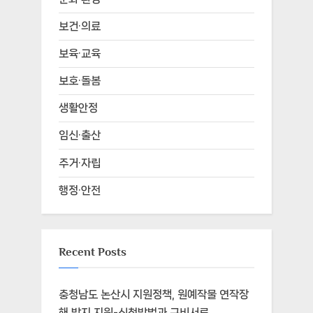
보건·의료
보육·교육
보호·돌봄
생활안정
임신·출산
주거·자립
행정·안전
Recent Posts
충청남도 논산시 지원정책, 원예작물 연작장
해 방지 지원-신청방법과 구비서류