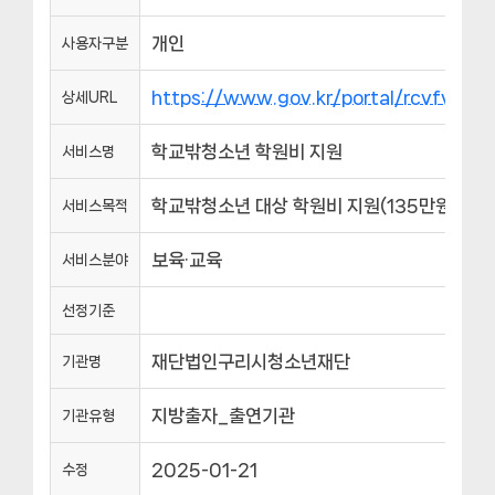
개인
사용자구분
https://www.gov.kr/portal/rcvfvr
상세URL
학교밖청소년 학원비 지원
서비스명
학교밖청소년 대상 학원비 지원(135만원 이내
서비스목적
보육·교육
서비스분야
선정기준
재단법인구리시청소년재단
기관명
지방출자_출연기관
기관유형
2025-01-21
수정