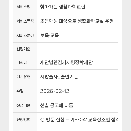
찾아가는 생활과학교실
서비스명
초등학생 대상으로 생활과학교실 운영
서비스목적
보육·교육
서비스분야
선정기준
재단법인김제사랑장학재단
기관명
지방출자_출연기관
기관유형
2025-02-12
수정
선발 공고에 따름
신청기한
○ 방문 신청 – 기타 : 각 교육장소별 접수 – 기
신청방법