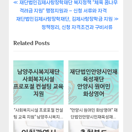
글
P
재단법인김제사랑장학재단 복지정책 “체육 꿈나무
r
격려금 지원” 행정지원과 – 신청 서류와 자격
내
N
e
재단법인김제사랑장학재단, 김제사랑장학금 지원
비
e
v
정책정리, 신청 자격조건과 구비서류
x
i
게
Related Posts
t
o
이
P
u
o
s
션
s
P
t
o
:
s
t
:
“사회복지시설 프로포절 컨설
“안양시 원어민 화상영어” 재
팅 교육 지원” 남양주시복지재
단법인안양시인재육성재단
단 지원혜택 신청조건과 자격
복지지원혜택 일정과 신청방
조건
법