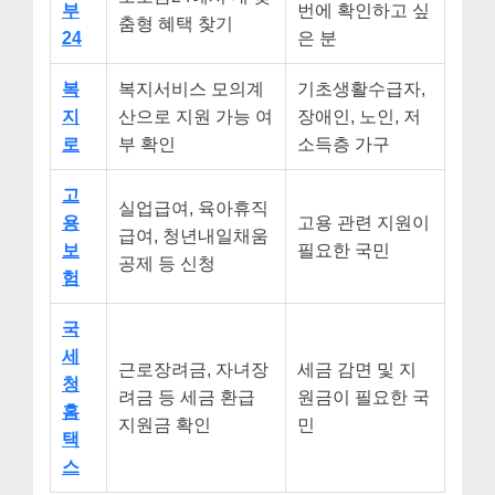
부
번에 확인하고 싶
춤형 혜택 찾기
24
은 분
복
복지서비스 모의계
기초생활수급자,
지
산으로 지원 가능 여
장애인, 노인, 저
로
부 확인
소득층 가구
고
실업급여, 육아휴직
용
고용 관련 지원이
급여, 청년내일채움
보
필요한 국민
공제 등 신청
험
국
세
근로장려금, 자녀장
세금 감면 및 지
청
려금 등 세금 환급
원금이 필요한 국
홈
지원금 확인
민
택
스