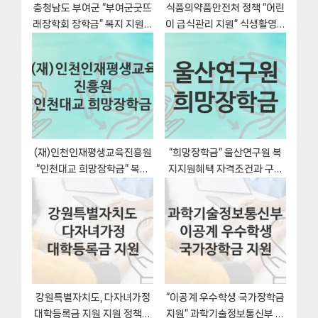
충청남도 부여군 “부여군굿뜨
식품의약품안전처 정책 “어린
래장학회 장학금” 복지 지원혜
이 급식관리 지원” 식생활영양
택 신청조건과 자격조건
안전정책과 – 신청 서류
(재)인천인재평생교육진흥원
“희망장학금” 울산연구원 복
“인천대교 희망장학금” 복지
지지원혜택 자격조건과 구비
지원혜택 자격조건과 구비서
서류
류
강원특별자치도, 다자녀가정
“이공계 우수학생 국가장학금
대학등록금 지원 지원 정책안
지원” 과학기술정보통신부 복