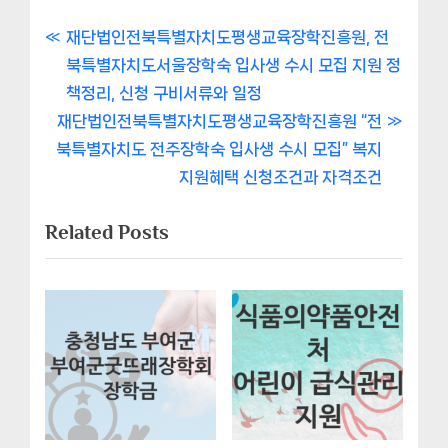
글
P
재단법인전북특별자치도평생교육장학진흥원, 전
r
북특별자치도서울장학숙 입사생 수시 모집 지원 정
내
e
책정리, 신청 구비서류와 일정
비
N
v
재단법인전북특별자치도평생교육장학진흥원 “전
e
i
북특별자치도 전주장학숙 입사생 수시 모집” 복지
게
x
o
지원혜택 신청조건과 자격조건
이
t
u
Related Posts
P
s
션
o
P
s
o
t
s
:
t
: