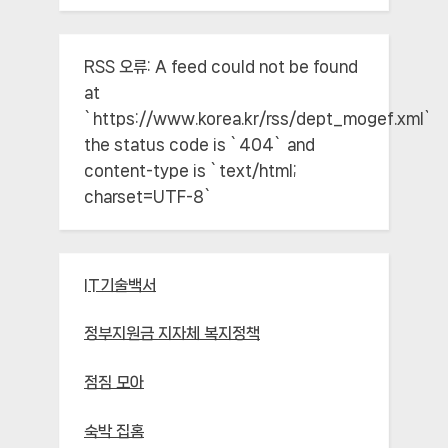
RSS 오류:
A feed could not be found
at
`https://www.korea.kr/rss/dept_mogef.xml`;
the status code is `404` and
content-type is `text/html;
charset=UTF-8`
IT기술백서
정부지원금 지자체 복지정책
점짐 모아
숙박 집홈