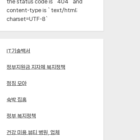
the status code is `404` and
content-type is `text/html;
charset=UTF-8`
IT기술백서
정부지원금 지자체 복지정책
점짐 모아
숙박 집홈
정부 복지정책
건강 미용 뷰티 병원, 업체