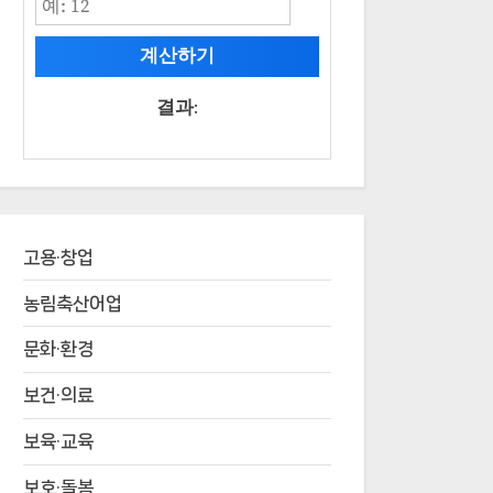
계산하기
결과:
고용·창업
농림축산어업
문화·환경
보건·의료
보육·교육
보호·돌봄