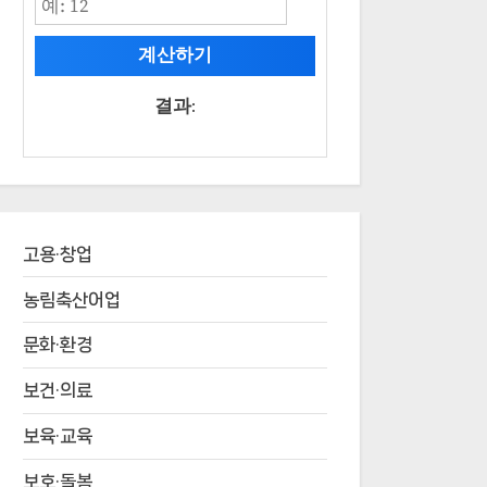
계산하기
결과:
고용·창업
농림축산어업
문화·환경
보건·의료
보육·교육
보호·돌봄