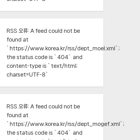
RSS 오류:
A feed could not be
found at
`https://www.korea.kr/rss/dept_moel.xml`;
the status code is `404` and
content-type is `text/html;
charset=UTF-8`
RSS 오류:
A feed could not be
found at
`https://www.korea.kr/rss/dept_mogef.xml`;
the status code is `404` and