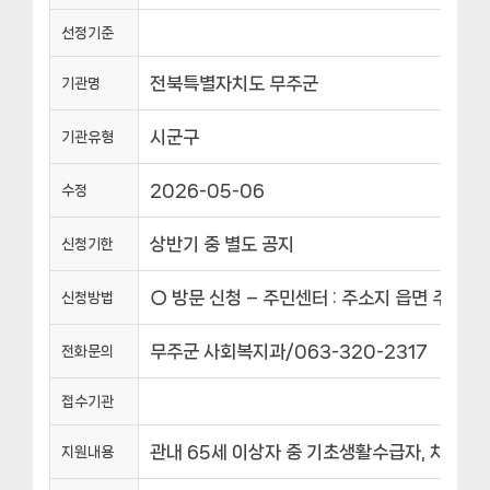
선정기준
전북특별자치도 무주군
기관명
시군구
기관유형
2026-05-06
수정
상반기 중 별도 공지
신청기한
○ 방문 신청 – 주민센터 : 주소지 읍면 주민센터
신청방법
무주군 사회복지과/063-320-2317
전화문의
접수기관
관내 65세 이상자 중 기초생활수급자, 차상위
지원내용