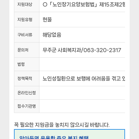
○「노인장기요양보험법」제15조제2항에 따른 
지원대상
현물
지원유형
해당없음
구비서류
무주군 사회복지과/063-320-2317
문의처
법령
노인성질환으로 보행에 어려움을 겪고 있는 노
정책목적
온라인신청
접수기관명
꼭 필요한 지원금을 놓치지 않으시길 바랍니다.
알아두면 유용한 주요 복지 혜택