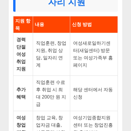
자리 지원
지원 항
내용
신청 방법
목
경력
직업훈련, 창업
여성새로일하기센
단절
지원, 취업 상
터(새일센터) 방문
여성
담, 일자리 연
또는 여성가족부 홈
취업
계
페이지
지원
직업훈련 수료
추가
후 취업 시 최
해당 센터에서 자동
혜택
대 200만 원 지
신청
급
여성
창업 교육, 창
여성기업종합지원
창업
업자금 대출,
센터 또는 창업진흥