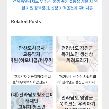
N
e
전북특별자치도 무주군, 출생 축하 첫통장 개설 지
비
e
v
원 지원 정책정리, 신청 자격조건과 구비서류
x
i
게
Related Posts
t
o
이
P
u
o
s
션
s
P
t
o
:
s
t
:
“교통약자 이동지원(하모니
“독거노인 생신상 차려드리
콜/바우처택시)” 안산도시공
기” 전라남도 강진군 복지지원
사 지원혜택 일정과 신청방법
혜택 신청방법과 구비서류