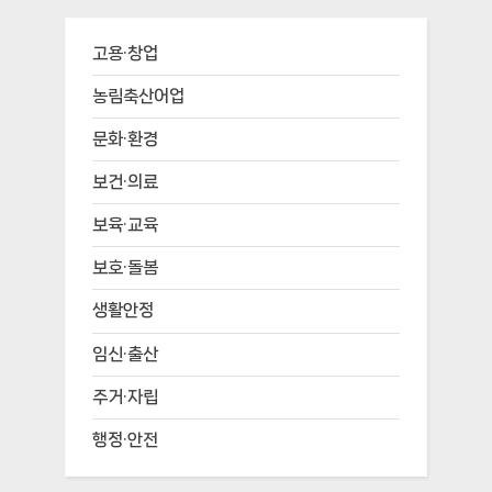
고용·창업
농림축산어업
문화·환경
보건·의료
보육·교육
보호·돌봄
생활안정
임신·출산
주거·자립
행정·안전