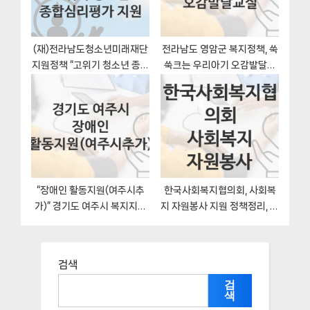
(재)전라남도청소년미래재단
전라남도 영암군 복지정책, 쑥
지원정책 “고위기 청소년 종합
쑥크는 우리아기 오감발달교
심리평가 지원” 서비스 관리부
실-자격조건과 일정
서 – 신청 서류와 자격
“장애인 활동지원(여주시추
한국사회복지협의회, 사회복
가)” 경기도 여주시 복지지원
지 자원봉사 지원 정책정리, 신
혜택 신청방법과 구비서류
청 방법과 자격조건
검색
검
색