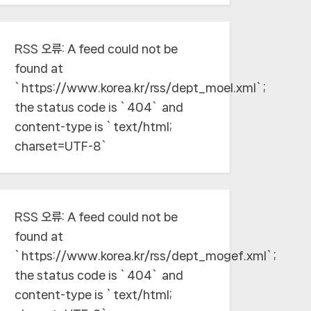
RSS 오류:
A feed could not be
found at
`https://www.korea.kr/rss/dept_moel.xml`;
the status code is `404` and
content-type is `text/html;
charset=UTF-8`
RSS 오류:
A feed could not be
found at
`https://www.korea.kr/rss/dept_mogef.xml`;
the status code is `404` and
content-type is `text/html;