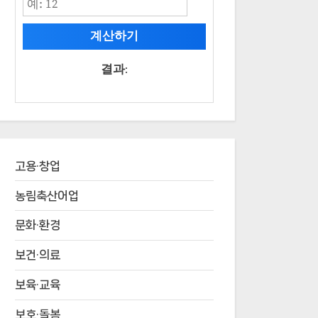
계산하기
결과:
고용·창업
농림축산어업
문화·환경
보건·의료
보육·교육
보호·돌봄