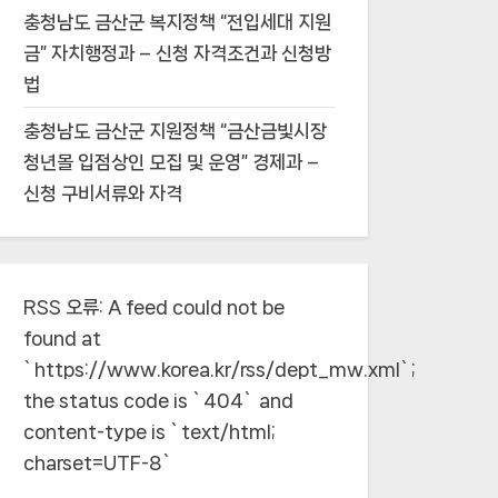
충청남도 금산군 복지정책 “전입세대 지원
금” 자치행정과 – 신청 자격조건과 신청방
법
충청남도 금산군 지원정책 “금산금빛시장
청년몰 입점상인 모집 및 운영” 경제과 –
신청 구비서류와 자격
RSS 오류:
A feed could not be
found at
`https://www.korea.kr/rss/dept_mw.xml`;
the status code is `404` and
content-type is `text/html;
charset=UTF-8`