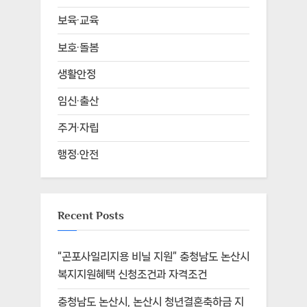
보육·교육
보호·돌봄
생활안정
임신·출산
주거·자립
행정·안전
Recent Posts
“곤포사일리지용 비닐 지원” 충청남도 논산시
복지지원혜택 신청조건과 자격조건
충청남도 논산시, 논산시 청년결혼축하금 지