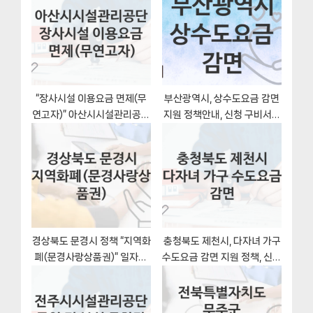
t
s
:
t
:
“장사시설 이용요금 면제(무
부산광역시, 상수도요금 감면
연고자)” 아산시시설관리공단
지원 정책안내, 신청 구비서류
복지지원혜택 신청방법과 구
와 일정
비서류
경상북도 문경시 정책 “지역화
충청북도 제천시, 다자녀 가구
폐(문경사랑상품권)” 일자리
수도요금 감면 지원 정책, 신청
경제과 – 신청 서류와 자격
자격조건과 구비서류