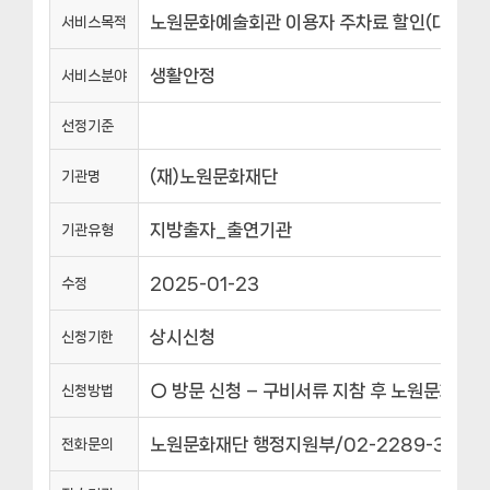
노원문화예술회관 이용자 주차료 할인(대상별 
서비스목적
생활안정
서비스분야
선정기준
(재)노원문화재단
기관명
지방출자_출연기관
기관유형
2025-01-23
수정
상시신청
신청기한
○ 방문 신청 – 구비서류 지참 후 노원문화예술
신청방법
노원문화재단 행정지원부/02-2289-3417
전화문의