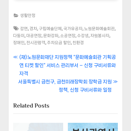
생활안정
Tags:
,
,
,
,
,
감면
경차
구립예술단체
국가유공자
노원문화예술회관
,
,
,
,
,
,
다둥이
대공연장
문화강좌
소공연장
수강생
자원봉사자
,
,
,
장애인
전시관람객
주차요금 할인
친환경
글
P
(재)노원문화재단 지원정책 “문화예술회관 기획공
r
연 티켓 할인” 서비스 관리부서 – 신청 구비서류와
내
e
자격
비
N
v
서울특별시 금천구, 금천미래장학회 장학금 지원
e
i
정책, 신청 구비서류와 일정
게
x
o
Related Posts
이
t
u
P
s
션
o
P
s
o