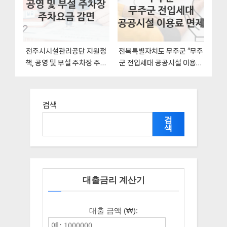
전주시시설관리공단 지원정
전북특별자치도 무주군 “무주
책, 공영 및 부설 주차장 주차
군 전입세대 공공시설 이용료
요금 감면-신청방법과 구비서
면제” 복지 지원혜택 자격조건
류
과 구비서류
검색
검
색
대출금리 계산기
대출 금액 (₩):