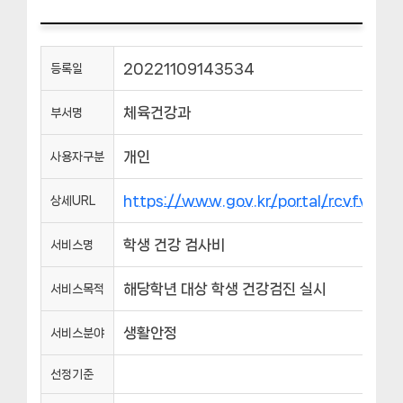
20221109143534
등록일
체육건강과
부서명
개인
사용자구분
https://www.gov.kr/portal/rcvfvr
상세URL
학생 건강 검사비
서비스명
해당학년 대상 학생 건강검진 실시
서비스목적
생활안정
서비스분야
선정기준