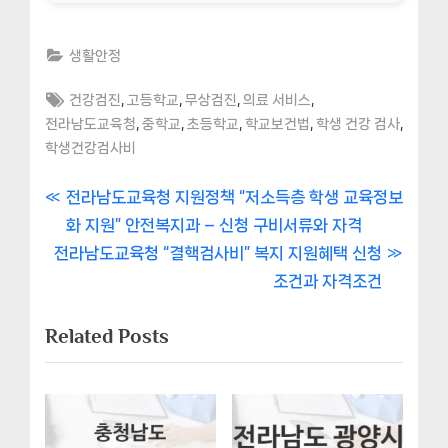
생활안정
Tags:
,
,
,
,
건강검진
고등학교
무상검진
의료 서비스
,
,
,
,
,
전라남도교육청
중학교
초등학교
학교보건법
학생 건강 검사
학생건강검사비
글
P
전라남도교육청 지원정책 “저소득층 학생 교육정보
r
화 지원” 안전복지과 – 신청 구비서류와 자격
내
N
e
전라남도교육청 “결핵검사비” 복지 지원혜택 신청
비
e
v
조건과 자격조건
x
i
게
Related Posts
t
o
이
P
u
o
s
션
s
P