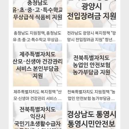
t
o
:
s
t
:
충청남도 지원정책, 충청남도
전라남도 광양시 복지정책 “광
유·초·중·고·특수학교 무상급식
양시 전입장려금 지원” 청년일
식품비 지원-신청조건과 신청
자리과 – 신청 일정과 자격조
방법
건
제주특별자치도 복지정책 “산
전북특별자치도 지원정책 “농
모·신생아 건강관리 서비스 본
업인 안전보험 농가부담금 지
인부담금 지원” 보건행정과 –
원” 스마트농산과 – 신청 일정
신청 서류와 자격
과 자격조건