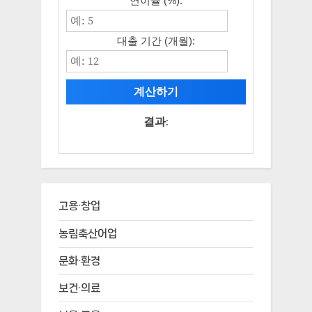
연이율 (%):
대출 기간 (개월):
계산하기
결과:
고용·창업
농림축산어업
문화·환경
보건·의료