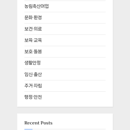
농림축산어업
문화·환경
보건·의료
보육·교육
보호·돌봄
생활안정
임신·출산
주거·자립
행정·안전
Recent Posts