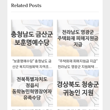
게
Related Posts
t
o
이
P
u
o
s
션
s
P
t
o
:
s
t
:
“보훈명예수당” 충청남도 금
“주택화재 피해지원금 지급”
산군 복지지원혜택 자격조건
전라남도 영광군 지원혜택 신
과 구비서류
청방법과 구비서류