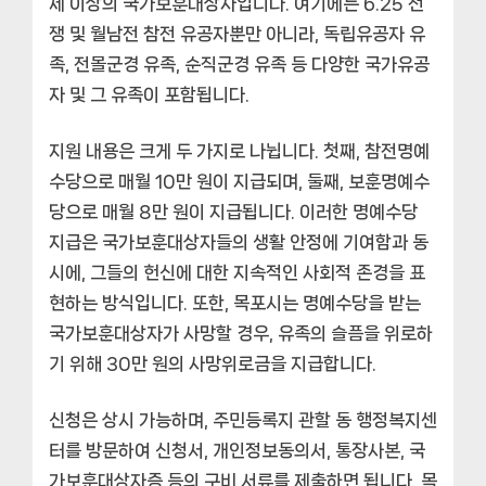
세 이상의 국가보훈대상자입니다. 여기에는 6.25 전
쟁 및 월남전 참전 유공자뿐만 아니라, 독립유공자 유
족, 전몰군경 유족, 순직군경 유족 등 다양한 국가유공
자 및 그 유족이 포함됩니다.
지원 내용은 크게 두 가지로 나뉩니다. 첫째,
참전명예
수당
으로 매월 10만 원이 지급되며, 둘째,
보훈명예수
당
으로 매월 8만 원이 지급됩니다. 이러한 명예수당
지급은 국가보훈대상자들의 생활 안정에 기여함과 동
시에, 그들의 헌신에 대한 지속적인 사회적 존경을 표
현하는 방식입니다. 또한,
목포시
는 명예수당을 받는
국가보훈대상자가 사망할 경우, 유족의 슬픔을 위로하
기 위해 30만 원의 사망위로금을 지급합니다.
신청은 상시 가능하며, 주민등록지 관할 동 행정복지센
터를 방문하여 신청서, 개인정보동의서, 통장사본, 국
가보훈대상자증 등의 구비 서류를 제출하면 됩니다.
목