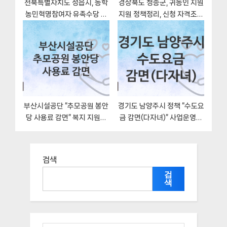
전북특별자치도 정읍시, 동학
경상북도 청송군, 귀농인 지원
농민혁명참여자 유족수당 지
지원 정책정리, 신청 자격조건
원 정책, 신청 구비서류와 일정
과 구비서류
부산시설공단 “추모공원 봉안
경기도 남양주시 정책 “수도요
당 사용료 감면” 복지 지원혜
금 감면(다자녀)” 사업운영과
택 자격조건과 구비서류
– 신청 일정과 자격조건
검색
검
색