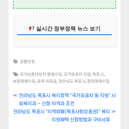
실시간 정부정책 뉴스 보기
생활안정
Tags:
,
,
,
국가보훈대상자 명예수당
국가유공자 지원
목포시
,
,
,
보훈명예수당
유족 위로금
전라남도 목포시
참전명예수당
글
P
전라남도 목포시 복지정책 “국가유공자 등 지원” 사
r
회복지과 – 신청 자격과 조건
내
N
e
전라남도 목포시 “지역화폐(목포사랑상품권)” 복지
비
e
v
지원혜택 신청방법과 구비서류
x
i