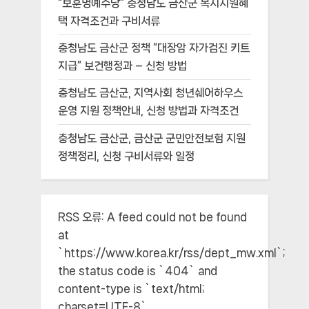
“보훈명예수당” 충청남도 금산군 복지지원혜
택 자격조건과 구비서류
충청남도 금산군 정책 “대장암 자가검진 키트
지급” 보건행정과 – 신청 방법
충청남도 금산군, 지역사회 청년쉐어하우스
운영 지원 정책안내, 신청 방법과 자격조건
충청남도 금산군, 금산군 군민안전보험 지원
정책정리, 신청 구비서류와 일정
RSS 오류:
A feed could not be found
at
`https://www.korea.kr/rss/dept_mw.xml`;
the status code is `404` and
content-type is `text/html;
charset=UTF-8`