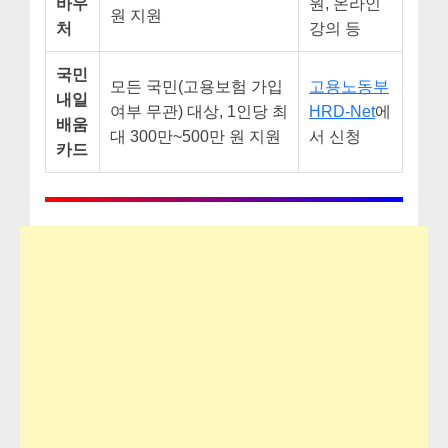
바우
원, 온라인
원 지원
처
강의 등
국민
모든 국민(고용보험 가입
고용노동부
내일
여부 무관) 대상, 1인당 최
HRD-Net
에
배움
대 300만~500만 원 지원
서 신청
카드