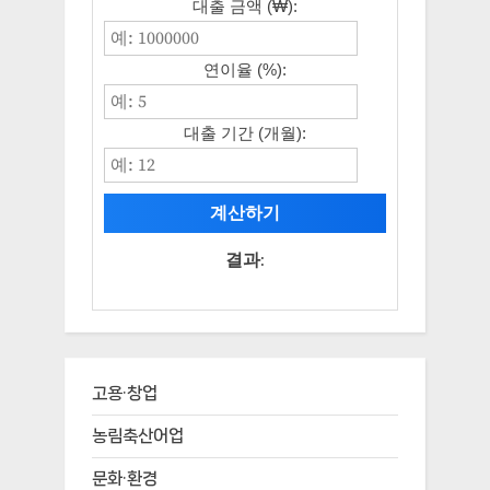
대출 금액 (₩):
연이율 (%):
대출 기간 (개월):
계산하기
결과:
고용·창업
농림축산어업
문화·환경