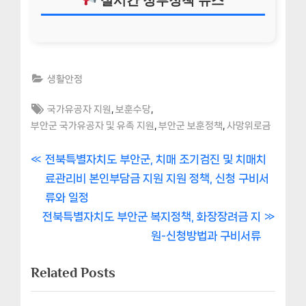
실시간 정부정책 뉴스
생활안정
Tags:
,
,
국가유공자 지원
보훈수당
,
,
부안군 국가유공자 및 유족 지원
부안군 보훈정책
사망위로금
글
P
전북특별자치도 부안군, 치매 조기검진 및 치매치
r
료관리비 본인부담금 지원 지원 정책, 신청 구비서
내
e
류와 일정
비
N
v
전북특별자치도 부안군 복지정책, 화장장려금 지
e
i
원-신청방법과 구비서류
게
x
o
Related Posts
이
t
u
P
s