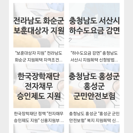
션
o
P
s
o
t
s
:
t
:
“보훈대상자 지원” 전라남도
“하수도요금 감면” 충청남도
화순군 지원혜택 자격조건과
서산시 지원혜택 신청방법과
구비서류
구비서류
한국장학재단 정책 “전자채무
충청남도 홍성군 “홍성군 군민
승인제도 지원” 신용지원부 –
안전보험” 복지 지원혜택 신청
신청 구비서류와 자격
조건과 자격조건