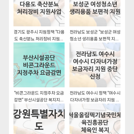
:
s
t
:
경기도 광주시 지원정책 “다용
전라남도 보성군 “보성군 여성
도 축산분뇨 처리장비 지원사
청소년 생리용품 보편적 지원”
업” 농업정책과 – 신청 자격과
복지 지원혜택 신청방법과 구
조건
비서류
“비콘그라운드 지정주차 요금
전라남도 여수시 정책 “여수시
감면” 부산시설공단 복지지원
다자녀가정 보금자리 지원 중
혜택 신청조건과 자격조건
단 신청” 청년인구정책관 – 신
청 구비서류와 자격