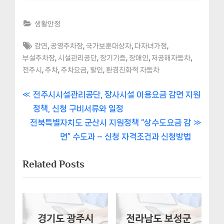
생활안정
Tags:
,
,
,
,
감면
공영주차장
국가보훈대상자
다자녀가정
,
,
,
,
,
부설주차장
시설관리공단
장기기증
장애인
저공해자동차
,
,
,
,
전주시
주차
주차요금
할인
환경친화적 자동차
글
P
전주시시설관리공단, 장사시설 이용요금 감면 지원
r
정책, 신청 구비서류와 일정
내
N
e
전북특별자치도 군산시 지원정책 “상수도요금 감
비
e
v
면” 수도과 – 신청 자격조건과 신청방법
x
i
게
Related Posts
t
o
이
P
u
o
s
션
s
P
t
o