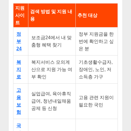
지원
검색 방법 및 지원 내
사이
추천 대상
용
트
정
정부 지원금을 한
보조금24에서 내 맞
부
번에 확인하고 싶
춤형 혜택 찾기
24
은 분
복
복지서비스 모의계
기초생활수급자,
지
산으로 지원 가능 여
장애인, 노인, 저
로
부 확인
소득층 가구
고
실업급여, 육아휴직
용
고용 관련 지원이
급여, 청년내일채움
보
필요한 국민
공제 등 신청
험
국