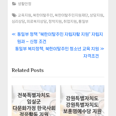
생활안정
Tags:
,
,
,
,
교육지원
북한이탈주민
북한이탈주민지원재단
상담지원
,
,
,
,
심리상담
의료복지상담
정착지원
취업지원
통일부
글
P
통일부 정책 “북한이탈주민 자립자활 지원” 자립지
r
원과 – 신청 조건
내
N
e
통일부 복지정책, 북한이탈주민 청소년 교육 지원
비
e
v
자격조건
x
i
게
Related Posts
t
o
이
P
u
o
s
션
s
P
t
o
:
s
t