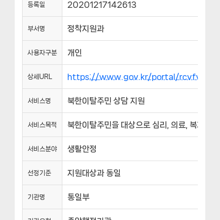
20201217142613
등록일
정착지원과
부서명
개인
사용자구분
https://www.gov.kr/portal/rcvfvrSv
상세URL
북한이탈주민 상담 지원
서비스명
북한이탈주민을 대상으로 심리, 의료, 복지 등
서비스목적
생활안정
서비스분야
지원대상과 동일
선정기준
통일부
기관명