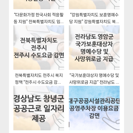
:
“다문화가정 한국사회 적응활
“강원특별자치도 보훈명예수
동 지원” 전북특별자치도 임실
당 지원” 강원특별자치도 복지
군 지원혜택 일정과 신청방법
지원혜택 자격조건과 구비서
류
전북특별자치도 전주시 복지
“국가보훈대상자 명예수당 및
정책 “전주시 수도요금 감면”
사망위로금 지급” 전라남도 영
수도행정과 – 신청 자격과 조
암군 지원혜택 신청방법과 구
건
비서류