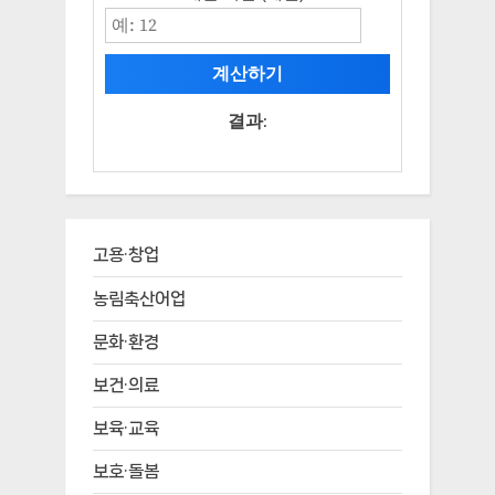
계산하기
결과:
고용·창업
농림축산어업
문화·환경
보건·의료
보육·교육
보호·돌봄