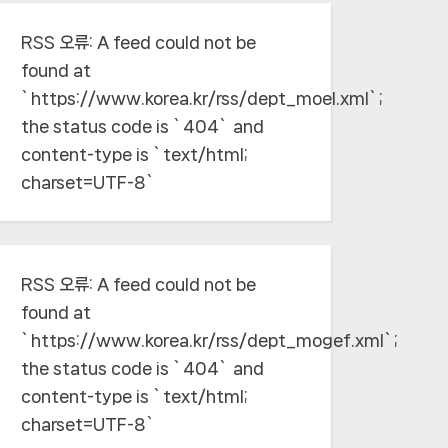
RSS 오류:
A feed could not be
found at
`https://www.korea.kr/rss/dept_moel.xml`;
the status code is `404` and
content-type is `text/html;
charset=UTF-8`
RSS 오류:
A feed could not be
found at
`https://www.korea.kr/rss/dept_mogef.xml`;
the status code is `404` and
content-type is `text/html;
charset=UTF-8`