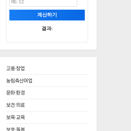
계산하기
결과:
고용·창업
농림축산어업
문화·환경
보건·의료
보육·교육
보호·돌봄